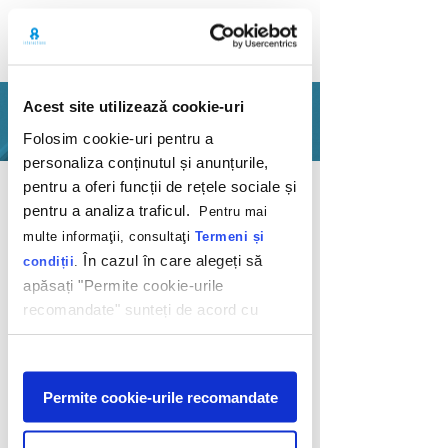
Acest site utilizează cookie-uri
PORTFOLIO
Folosim cookie-uri pentru a
personaliza conținutul și anunțurile,
Back
pentru a oferi funcții de rețele sociale și
pentru a analiza traficul.
Pentru mai
multe informaţii, consultaţi
Termeni și
În cazul în care alegeți să
condiții
.
apăsați "Permite cookie-urile
recomandate" sunteți de acord cu
Gătește cu poftă
utilizarea modulelor noastre cookie.
de viață
Afişare
Permite cookie-urile recomandate
Bunge
2022