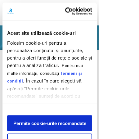
Acest site utilizează cookie-uri
PORTFOLIO
Folosim cookie-uri pentru a
personaliza conținutul și anunțurile,
Back
pentru a oferi funcții de rețele sociale și
pentru a analiza traficul.
Pentru mai
multe informaţii, consultaţi
Termeni și
În cazul în care alegeți să
condiții
.
apăsați "Permite cookie-urile
recomandate" sunteți de acord cu
Inspirație clipă de
utilizarea modulelor noastre cookie.
clipă
Afişare
Permite cookie-urile recomandate
Hochland
2013