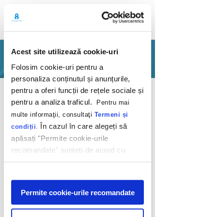
Acest site utilizează cookie-uri
PORTFOLIO
Folosim cookie-uri pentru a
personaliza conținutul și anunțurile,
Back
pentru a oferi funcții de rețele sociale și
pentru a analiza traficul.
Pentru mai
multe informaţii, consultaţi
Termeni și
În cazul în care alegeți să
condiții
.
apăsați "Permite cookie-urile
recomandate" sunteți de acord cu
LocalHub - cauți.
utilizarea modulelor noastre cookie.
găsești
Afişare
Permite cookie-urile recomandate
Telekom
2017