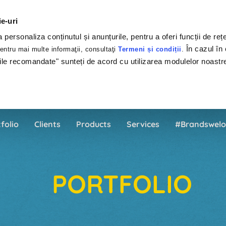
ie-uri
personaliza conținutul și anunțurile, pentru a oferi funcții de rețe
În cazul în 
ntru mai multe informaţii, consultaţi
Termeni și condiții
.
ile recomandate" sunteți de acord cu utilizarea modulelor noastr
folio
Clients
Products
Services
#Brandswelo
PORTFOLIO