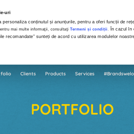
ie-uri
personaliza conținutul și anunțurile, pentru a oferi funcții de rețe
În cazul în 
ntru mai multe informaţii, consultaţi
Termeni și condiții
.
ile recomandate" sunteți de acord cu utilizarea modulelor noastr
folio
Clients
Products
Services
#Brandswelo
PORTFOLIO