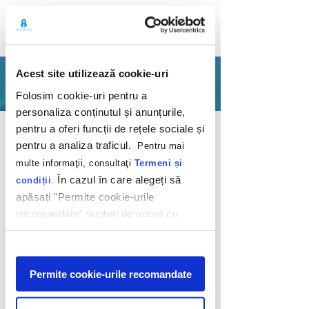
Acest site utilizează cookie-uri
PORTFOLIO
Folosim cookie-uri pentru a
personaliza conținutul și anunțurile,
Back
pentru a oferi funcții de rețele sociale și
pentru a analiza traficul.
Pentru mai
multe informaţii, consultaţi
Termeni și
În cazul în care alegeți să
condiții
.
apăsați "Permite cookie-urile
recomandate" sunteți de acord cu
Newsletter-ul
utilizarea modulelor noastre cookie.
Clickshop
Afişare
Permite cookie-urile recomandate
Telekom
2012