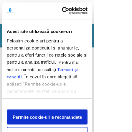
Acest site utilizează cookie-uri
PORTFOLIO
Folosim cookie-uri pentru a
personaliza conținutul și anunțurile,
Back
pentru a oferi funcții de rețele sociale și
pentru a analiza traficul.
Pentru mai
multe informaţii, consultaţi
Termeni și
În cazul în care alegeți să
condiții
.
apăsați "Permite cookie-urile
recomandate" sunteți de acord cu
O campanie
utilizarea modulelor noastre cookie.
puternică pentru o
Afişare
mașină puternică
Permite cookie-urile recomandate
Audi