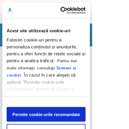
Acest site utilizează cookie-uri
PORTFOLIO
Folosim cookie-uri pentru a
personaliza conținutul și anunțurile,
Back
pentru a oferi funcții de rețele sociale și
pentru a analiza traficul.
Pentru mai
multe informaţii, consultaţi
Termeni și
În cazul în care alegeți să
condiții
.
apăsați "Permite cookie-urile
recomandate" sunteți de acord cu
O experiență unică
utilizarea modulelor noastre cookie.
pentru micul tău
Afişare
fan fotbal
Permite cookie-urile recomandate
Seat