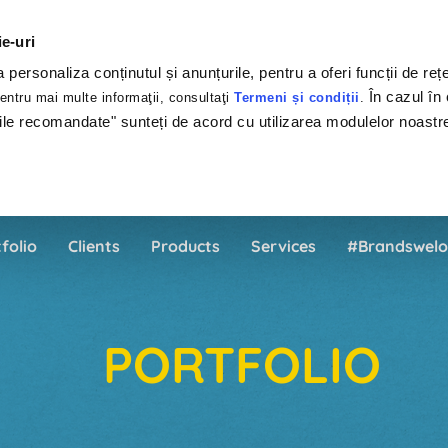
ie-uri
personaliza conținutul și anunțurile, pentru a oferi funcții de rețe
În cazul în 
ntru mai multe informaţii, consultaţi
Termeni și condiții
.
ile recomandate" sunteți de acord cu utilizarea modulelor noastr
folio
Clients
Products
Services
#Brandswelo
PORTFOLIO