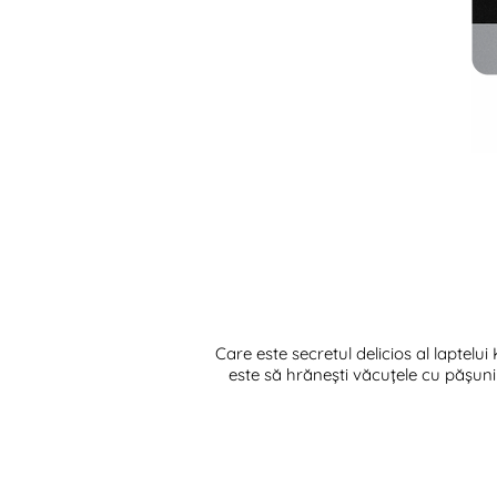
Care este secretul delicios al laptel
este să hrănești văcuțele cu pășuni 