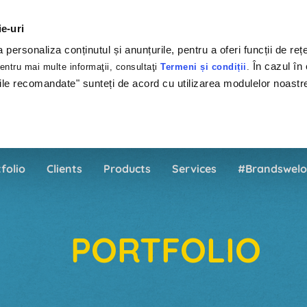
ie-uri
personaliza conținutul și anunțurile, pentru a oferi funcții de rețe
În cazul în 
ntru mai multe informaţii, consultaţi
Termeni și condiții
.
ile recomandate" sunteți de acord cu utilizarea modulelor noastr
folio
Clients
Products
Services
#Brandswelo
PORTFOLIO