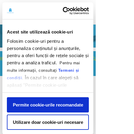
Acest site utilizează cookie-uri
BLOG
Folosim cookie-uri pentru a
personaliza conținutul și anunțurile,
pentru a oferi funcții de rețele sociale și
Blog
pentru a analiza traficul.
Pentru mai
multe informaţii, consultaţi
Termeni și
All Posts
În cazul în care alegeți să
condiții
.
All Posts
apăsați "Permite cookie-urile
©
2009-2026
INTERACTIONS MARKETING
Digital
SRL. All rights reserved. |
Cookie policy
|
recomandate" sunteți de acord cu
News &
Privacy policy
utilizarea modulelor noastre cookie.
Insights
Afişare
Permite cookie-urile recomandate
2023
Digital
News &
Utilizare doar cookie-uri necesare
Insights
2022