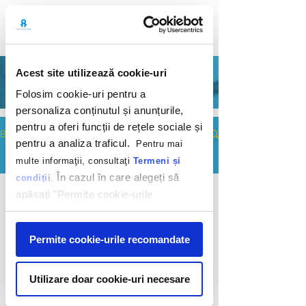
Acest site utilizează cookie-uri
BLOG
Folosim cookie-uri pentru a
personaliza conținutul și anunțurile,
pentru a oferi funcții de rețele sociale și
Blog
pentru a analiza traficul.
Pentru mai
multe informaţii, consultaţi
Termeni și
All Posts
În cazul în care alegeți să
condiții
.
All Posts
apăsați "Permite cookie-urile
©
2009-2026
INTERACTIONS MARKETING
Digital
SRL. All rights reserved. |
Cookie policy
|
recomandate" sunteți de acord cu
News &
Privacy policy
utilizarea modulelor noastre cookie.
Insights
Afişare
Permite cookie-urile recomandate
2023
Digital
News &
Utilizare doar cookie-uri necesare
Insights
2022