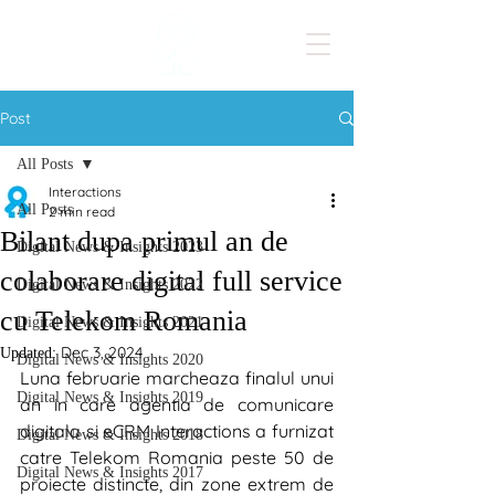
Post
All Posts
Interactions
All Posts
2 min read
Bilant dupa primul an de
Digital News & Insights 2023
colaborare digital full service
Digital News & Insights 2022
cu Telekom Romania
Digital News & Insights 2021
Dec 3, 2024
Updated:
Digital News & Insights 2020
Luna februarie marcheaza finalul unui 
Digital News & Insights 2019
an in care agentia de comunicare 
digitala si eCRM Interactions a furnizat 
Digital News & Insights 2018
catre Telekom Romania peste 50 de 
Digital News & Insights 2017
proiecte distincte, din zone extrem de 