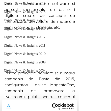
variate: dezvoltare de software si 
Digital News & Insights 2016
aplicatii, mentenanta de asset-uri 
Digital News & Insights 2015
digitale, creatie de concepte de 
Digital News & Insights 2014
comunicare, dezvoltare de materiale 
pentru campanii, strategie, etc. 
Digital News & Insights 2013
Digital News & Insights 2012
Digital News & Insights 2011
Digital News & Insights 2010
Digital News & Insights 2009
Digital News & Insights 2024
Printre proiectele derulate se numara 
campania de Paste din 2015, 
configuratorul online MagentaOne, 
campania de promovare a 
livestreaming-ului pentru concertul 
Robbie Williams, campaniile de Black 
Friday pentru brandurile Germanos.ro 