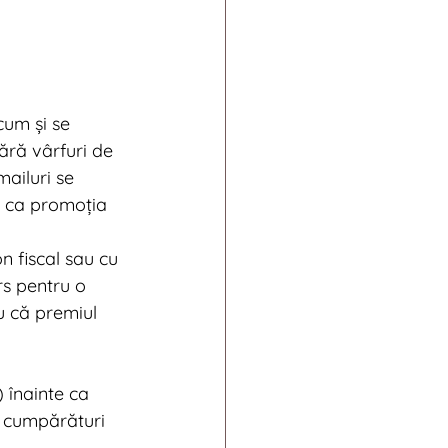
um și se 
ără vârfuri de 
ailuri se 
e ca promoția 
n fiscal sau cu 
rs pentru o 
u că premiul 
 înainte ca 
 cumpărături 