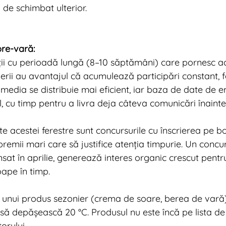
de schimbat ulterior.
pre-vară:
ii cu perioadă lungă (8–10 săptămâni) care pornesc ac
verii au avantajul că acumulează participări constant, f
media se distribuie mai eficient, iar baza de date de em
, cu timp pentru a livra deja câteva comunicări înaint
e acestei ferestre sunt concursurile cu înscrierea pe bo
premii mari care să justifice atenția timpurie. Un concu
sat în aprilie, generează interes organic crescut pentr
oape în timp.
 unui produs sezonier (crema de soare, berea de vară)
ă depășească 20 °C. Produsul nu este încă pe lista de
rului.