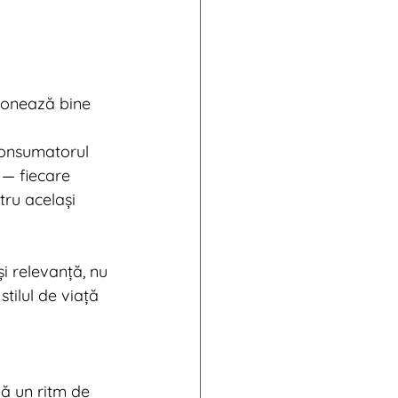
ionează bine 
Consumatorul 
 — fiecare 
tru același 
i relevanță, nu 
ilul de viață 
ă un ritm de 