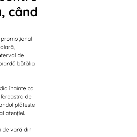
ă, când
011
ends
 promoțional 
olară, 
nterval de 
piardă bătălia 
a înainte ca 
 fereastra de 
andul plătește 
 atenției.
i de vară din 