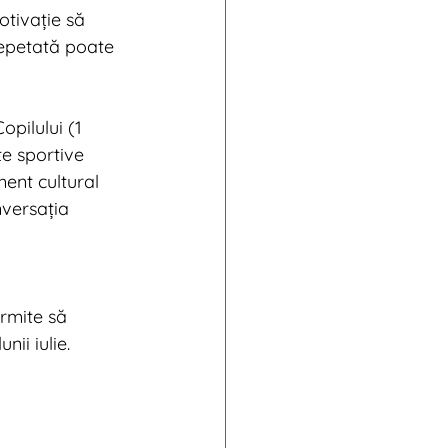
tivație să 
repetată poate 
pilului (1 
e sportive 
ent cultural 
versația 
ermite să 
nii iulie.