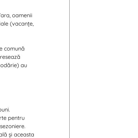
Vara, oamenii 
țiale (vacanțe, 
zie comună 
dresează 
podărie) au 
buni.
rte pentru 
sezoniere. 
lă și aceasta 