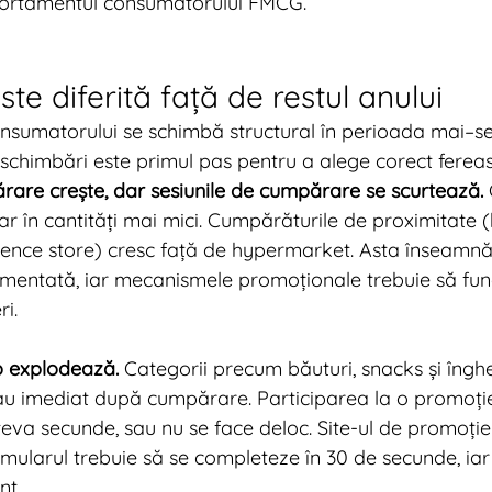
ortamentul consumatorului FMCG.
te diferită față de restul anului
sumatorului se schimbă structural în perioada mai–se
schimbări este primul pas pentru a alege corect fereas
are crește, dar sesiunile de cumpărare se scurtează.
 în cantități mai mici. Cumpărăturile de proximitate (
ence store) cresc față de hypermarket. Asta înseamn
gmentată, iar mecanismele promoționale trebuie să func
ri.
 explodează.
 Categorii precum băuturi, snacks și îngh
u imediat după cumpărare. Participarea la o promoție
âteva secunde, sau nu se face deloc. Site-ul de promoție 
rmularul trebuie să se completeze în 30 de secunde, ia
nt.