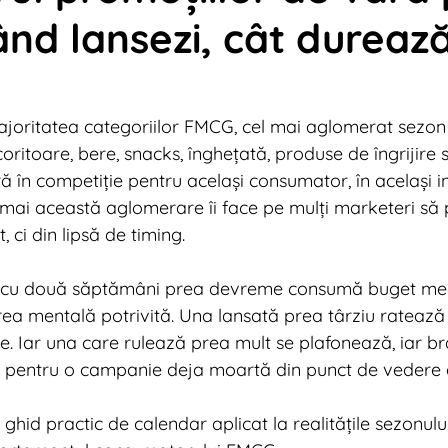
nd lansezi, cât dureaz
tal News 2013
Digital News 2012
Digital News 2
tal News 2009
Digital News 2024
Marketing Tr
ajoritatea categoriilor FMCG, cel mai aglomerat sezon
coritoare, bere, snacks, înghețată, produse de îngrijire s
ră în competiție pentru același consumator, în același i
cmai această aglomerare îi face pe mulți marketeri să 
, ci din lipsă de timing.
 cu două săptămâni prea devreme consumă buget medi
tarea mentală potrivită. Una lansată prea târziu ratează
. Iar una care rulează prea mult se plafonează, iar br
e pentru o campanie deja moartă din punct de vedere al
 ghid practic de calendar aplicat la realitățile sezonulu