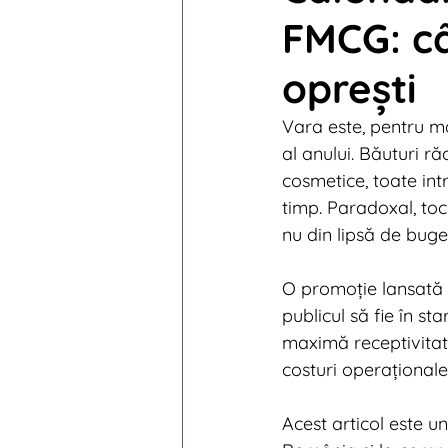
FMCG: câ
Digital News 2014
Digi
oprești
Digital News 2010
Digi
Vara este, pentru m
al anului. Băuturi ră
cosmetice, toate int
timp. Paradoxal, to
nu din lipsă de buget
O promoție lansată
publicul să fie în s
maximă receptivitate
costuri operațional
Acest articol este un