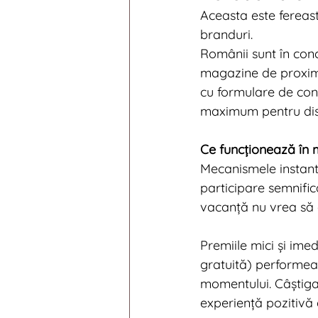
Aceasta este fereast
branduri.
Românii sunt în conc
magazine de proximita
cu formulare de con
maximum pentru dist
Ce funcționează în m
Mecanismele instant
participare semnific
vacanță nu vrea să a
Premiile mici și imed
gratuită) performeaz
momentului. Câștiga
experiență pozitivă 