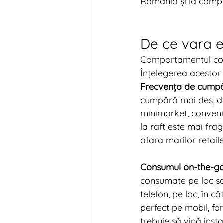
România și la comp
De ce vara es
Comportamentul con
Înțelegerea acestor 
Frecvența de cumpăr
cumpără mai des, dar
minimarket, conveni
la raft este mai fra
afara marilor retaile
Consumul on-the-go
consumate pe loc sa
telefon, pe loc, în c
perfect pe mobil, fo
trebuie să vină insta