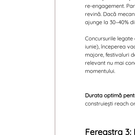
re-engagement. Part
revină. Dacă mecani
ajunge la 30–40% din
Concursurile legate 
iunie), începerea v
majore, festivaluri
relevant nu mai con
momentului.
Durata optimă pentr
construiești reach org
Fereastra 3: M