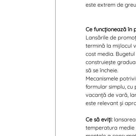
este extrem de greu 
Ce funcționează în 
Lansările de promoț
termină la mijlocul 
cost media. Bugetul 
construiește gradual
să se încheie.
Mecanismele potrivit
formular simplu, cu 
vacanță de vară, lan
este relevant și apr
Ce să eviți:
 lansarea
temperatura medie s
mentale a consumato