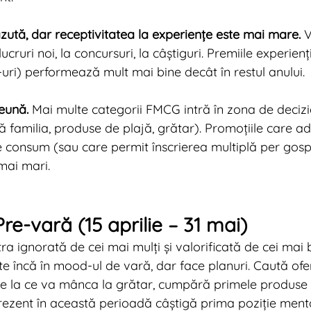
zută, dar receptivitatea la experiențe este mai mare.
 
lucruri noi, la concursuri, la câștiguri. Premiile experien
-uri) performează mult mai bine decât în restul anului.
eună.
 Mai multe categorii FMCG intră în zona de deci
ă familia, produse de plajă, grătar). Promoțiile care a
de consum (sau care permit înscrierea multiplă per gos
mai mari.
Pre-vară (15 aprilie – 31 mai)
ra ignorată de cei mai mulți și valorificată de cei mai 
e încă în mood-ul de vară, dar face planuri. Caută ofe
e la ce va mânca la grătar, cumpără primele produse 
rezent în această perioadă câștigă prima poziție menta