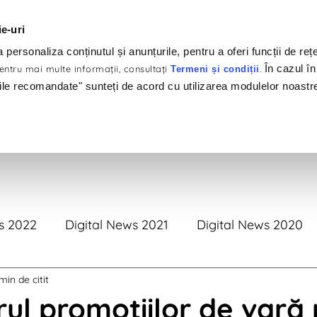
ie-uri
personaliza conținutul și anunțurile, pentru a oferi funcții de rețe
În cazul în
ntru mai multe informaţii, consultaţi
.
Termeni și condiții
ile recomandate" sunteți de acord cu utilizarea modulelor noastr
tofoliu
Clienți
Produse
Servicii
#Brandswelov
s 2022
Digital News 2021
Digital News 2020
min de citit
tal News 2017
Digital News 2016
Digital News 
ul promoțiilor de vară