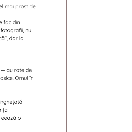
el mai prost de 
 fac din 
fotografii, nu 
ă", dar la 
 — au rate de 
asice. Omul în 
 înghețată 
nța 
reează o 