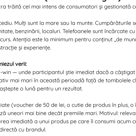
ra trăită cel mai intens de consumatori și gestionată c
ediu. Mulți sunt la mare sau la munte. Cumpărăturile se
te, benzinării, localuri. Telefoanele sunt încărcate cu 
curs. Atenția este la minimum pentru conținut „de munc
racție și experiențe.
iezul verii:
-win — unde participantul știe imediat dacă a câștigat
ativ mai mari în această perioadă față de tombolele cl
ștepte o lună pentru un rezultat.
iate (voucher de 50 de lei, o cutie de produs în plus, o
ă uneori mai bine decât premiile mari. Motivul: releva
rea imediată a unui produs pe care îl consumi acum c
directă cu brandul.