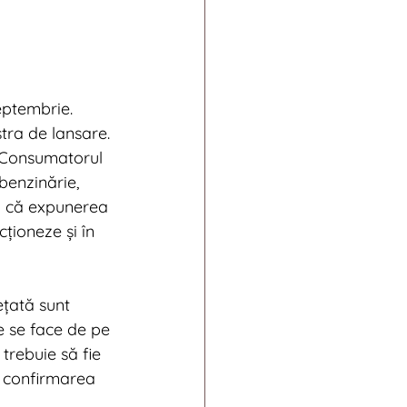
ptembrie. 
tra de lansare.
 Consumatorul 
benzinărie, 
ă că expunerea 
ționeze și în 
ețată sunt 
 se face de pe 
trebuie să fie 
r confirmarea 