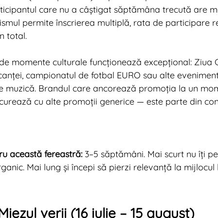
icipantul care nu a câștigat săptămâna trecută are mo
smul permite înscrierea multiplă, rata de participare 
 total.
de momente culturale funcționează excepțional: Ziua Co
acanței, campionatul de fotbal EURO sau alte eveniment
 de muzică. Brandul care ancorează promoția la un mom
curează cu alte promoții generice — este parte din con
u această fereastră:
 3–5 săptămâni. Mai scurt nu îți p
anic. Mai lung și începi să pierzi relevanță la mijlocul lu
iezul verii (16 iulie – 15 august)