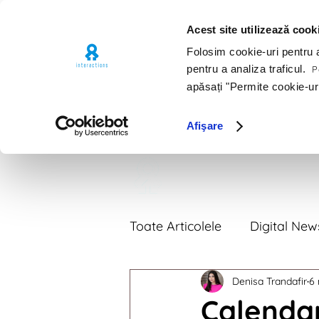
Acest site utilizează cook
Folosim cookie-uri pentru a 
pentru a analiza traficul.
Pe
apăsați "Permite cookie-ur
Afişare
Premii
Por
Toate Articolele
Digital New
Denisa Trandafir
6 
Digital News 2018
Digi
Calendar