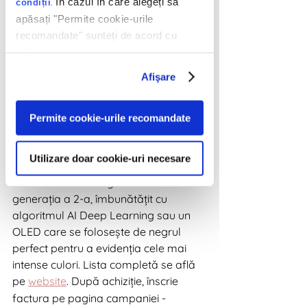
continuarea celei de Back to school 
În cazul în care alegeți să
.
condiții
din toamnă, care a stat sub umbrela 
apăsați "Permite cookie-urile
“Privește. Învață. Fii curios. LG AI 
recomandate" sunteți de acord cu
reinventează pentru tine experiența 
utilizarea modulelor noastre cookie.
Smart TV” și care a avut o mecanică 
Afişare
similară. Ca și atunci, LG 
recompensează participanții cu un TV 
cadou.   
Permite cookie-urile recomandate
   Și în această ediție, tot ce trebuie să 
faci este să cumperi un produs 
Utilizare doar cookie-uri necesare
participant. Acesta poate fi NanoCell 
cu Procesorul inteligent α7 de 
generația a 2-a, îmbunătățit cu 
algoritmul AI Deep Learning sau un 
OLED care se folosește de negrul 
perfect pentru a evidenția cele mai 
intense culori. Lista completă se află 
pe 
website
. După achiziție, înscrie 
factura pe pagina campaniei -