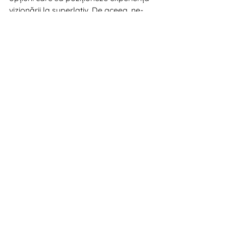
vizionării la superlativ. De aceea, ne-
am dorit să le aducem în prim-plan și 
să oferim clienților noștri șansa de a 
se bucura de mai multe produse LG", 
Octavian Pascu (Online Manager, LG 
Electronics).
Digital News & Insights 2019
Recent Posts
See All