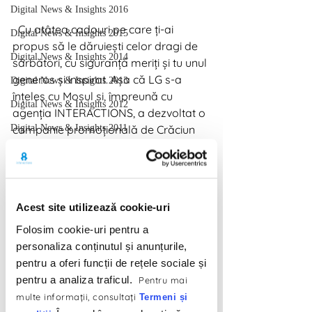
Digital News & Insights 2016
  Cu atâtea cadouri pe care ți-ai 
Digital News & Insights 2015
propus să le dăruiești celor dragi de 
Digital News & Insights 2014
sărbători, cu siguranță meriți și tu unul 
generos și inspirat. Așa că LG s-a 
Digital News & Insights 2013
înțeles cu Moșul și, împreună cu 
Digital News & Insights 2012
agenția INTERACTIONS, a dezvoltat o 
campanie promoțională de Crăciun 
Digital News & Insights 2011
din care toți participanții vor ieși 
Digital News & Insights 2010
câștigători. Numele acesteia? “Ai 
Digital News & Insights 2009
cadou de Crăciun miliarde de culori 
vii”. 
Digital News & Insights 2024
Acest site utilizează cookie-uri
   După feedback-ul pozitiv pe care l-
am primit în campania anterioară, am 
Folosim cookie-uri pentru a
înnoit parteneriatul pentru runda a 
personaliza conținutul și anunțurile,
doua de televizoare oferite celor care 
pentru a oferi funcții de rețele sociale și
achiziționează produse NanoCell sau 
pentru a analiza traficul.
Pentru mai
OLED. Această campanie vine în 
multe informaţii, consultaţi
Termeni și