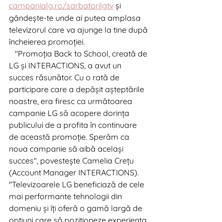
campanialg.ro/sarbatorilgtv
 și 
gândește-te unde ai putea amplasa 
televizorul care va ajunge la tine după 
încheierea promoției. 
   "Promoția Back to School, creată de 
LG și INTERACTIONS, a avut un 
succes răsunător. Cu o rată de 
participare care a depășit așteptările 
noastre, era firesc ca următoarea 
campanie LG să acopere dorința 
publicului de a profita în continuare 
de această promoție. Sperăm ca 
noua campanie să aibă același 
succes", povestește Camelia Crețu 
(Account Manager INTERACTIONS).    
"Televizoarele LG beneficiază de cele 
mai performante tehnologii din 
domeniu și îți oferă o gamă largă de 
opțiuni care să poziționeze experiența 