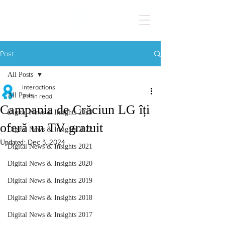
Post
All Posts
Interactions
All Posts
2 min read
Campania de Crăciun LG îți
Digital News & Insights 2023
oferă un TV gratuit
Digital News & Insights 2022
Dec 3, 2024
Updated:
Digital News & Insights 2021
Digital News & Insights 2020
Digital News & Insights 2019
Digital News & Insights 2018
Digital News & Insights 2017