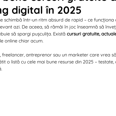
g digital în 2025
tal News 2013
Digital News 2012
Digital News 2
se schimbă într-un ritm absurd de rapid – ce funcționa 
levant azi. De aceea, să rămâi în joc înseamnă să înveți
tal News 2009
Digital News 2024
Marketing Tr
uie să spargi pușculița. Există 
cursuri gratuite, actual
ile online chiar acum.
r, freelancer, antreprenor sau un marketer care vrea s
gătit o listă cu cele mai bune resurse din 2025 – testate, 
ă.