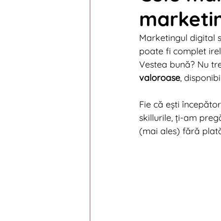
marketin
Digital News 2014
Digi
Marketingul digital 
poate fi complet ire
Digital News 2010
Digi
Vestea bună? Nu treb
valoroase
, disponib
Fie că ești începăto
skillurile, ți-am pre
(mai ales) fără plat