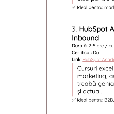
✅ Ideal pentru: marke
3. 
HubSpot A
Inbound
Durată:
 2-5 ore / cu
Certificat:
 Da
Link:
HubSpot Aca
Cursuri exce
marketing, a
treabă genial
și actual.
✅ Ideal pentru: B2B, 