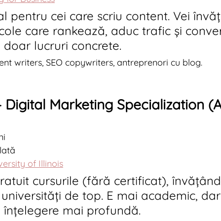
l pentru cei care scriu content. Vei învă
icole care rankează, aduc trafic și conver
 doar lucruri concrete.
ent writers, SEO copywriters, antreprenori cu blog.
 Digital Marketing Specialization (A
ni
lată
rsity of Illinois
ratuit cursurile (fără certificat), învățând
 universități de top. E mai academic, dar 
 înțelegere mai profundă.