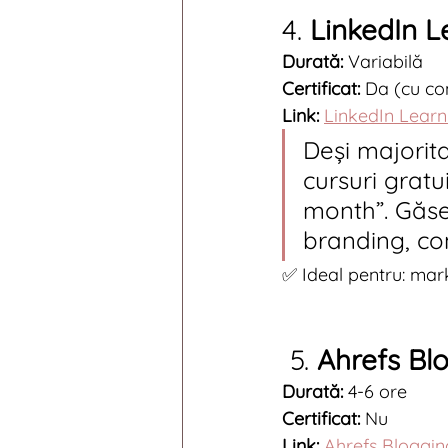
4. 
LinkedIn L
Durată:
 Variabilă
Certificat:
 Da (cu co
Link:
LinkedIn Learn
Deși majorita
cursuri gratu
month”. Găse
branding, con
✅ Ideal pentru: mark
 5. 
Ahrefs Bl
Durată:
 4-6 ore
Certificat:
 Nu
Link:
Ahrefs Bloggin