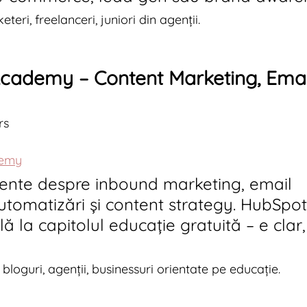
teri, freelanceri, juniori din agenții.
cademy – Content Marketing, Email
rs
demy
lente despre inbound marketing, email 
utomatizări și content strategy. HubSpot
ă la capitolul educație gratuită – e clar,
bloguri, agenții, businessuri orientate pe educație.