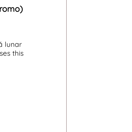
promo)
ă lunar 
es this 
 