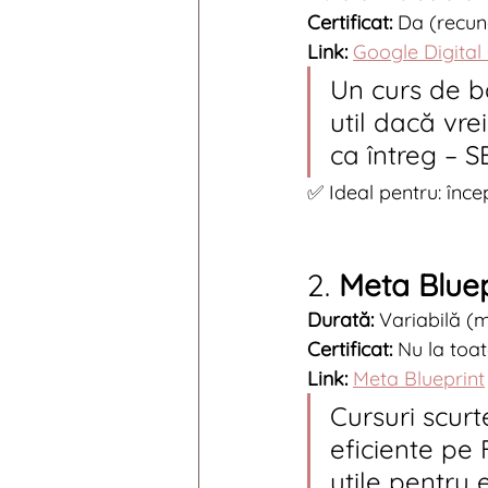
Certificat:
 Da (recun
Link:
Google Digital
Un curs de ba
util dacă vre
ca întreg – S
✅ Ideal pentru: înc
2. 
Meta Blue
Durată:
 Variabilă (
Certificat:
 Nu la toat
Link:
Meta Blueprint
Cursuri scurt
eficiente pe 
utile pentru