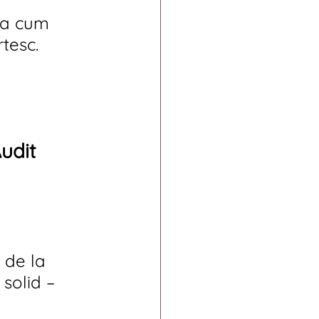
ța cum 
tesc. 
udit 
 de la 
solid – 