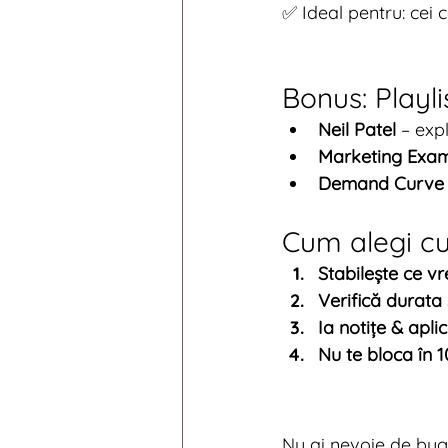
✅ Ideal pentru: cei c
Bonus: Playl
Neil Patel
 – exp
Marketing Exa
Demand Curve 
Cum alegi cur
Stabilește ce vr
Verifică durata ș
Ia notițe & apli
Nu te bloca în 
Nu ai nevoie de buge