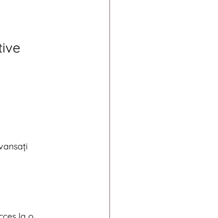
tive
avansați
ces la o 