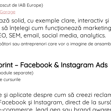
oscut de IAB Europe)
 Garage
ză solid, cu exemple clare, interactiv și
i să înțelegi cum funcționează marketingu
EO, SEM, email, social media, analytics.
epători sau antreprenori care vor o imagine de ansamb
print – Facebook & Instagram Ads
module separate)
e cursurile
e și aplicate despre cum să creezi recla
Facebook și Instagram, direct de la surs
 e-commerce, lead gen sau brand aware