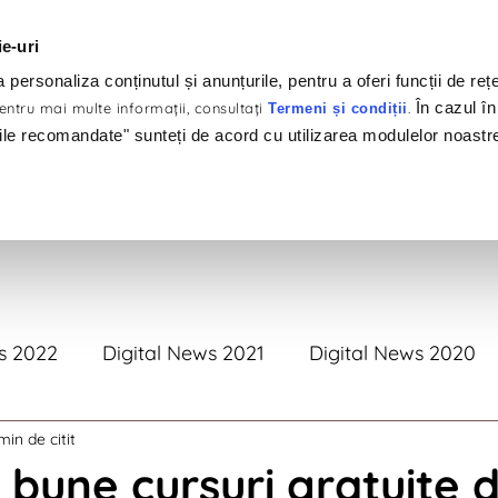
ie-uri
personaliza conținutul și anunțurile, pentru a oferi funcții de rețe
În cazul în
ntru mai multe informaţii, consultaţi
.
Termeni și condiții
ile recomandate" sunteți de acord cu utilizarea modulelor noastr
tofoliu
Clienți
Produse
Servicii
#Brandswelov
s 2022
Digital News 2021
Digital News 2020
min de citit
tal News 2017
Digital News 2016
Digital News 
 bune cursuri gratuite 