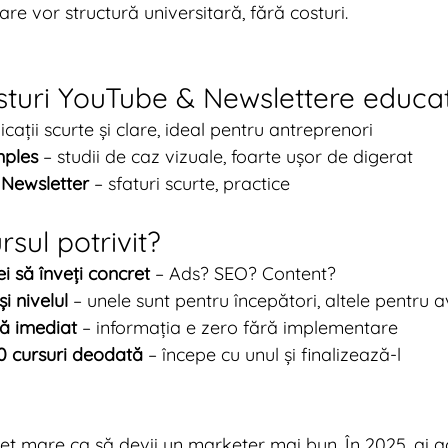
are vor structură universitară, fără costuri.
isturi YouTube & Newslettere educa
licații scurte și clare, ideal pentru antreprenori
mples
 – studii de caz vizuale, foarte ușor de digerat
Newsletter
 – sfaturi scurte, practice
sul potrivit?
ei să înveți concret
 – Ads? SEO? Content?
i nivelul
 – unele sunt pentru începători, altele pentru 
că imediat
 – informația e zero fără implementare
10 cursuri deodată
 – începe cu unul și finalizează-l
t mare ca să devii un marketer mai bun. În 2025, ai ac