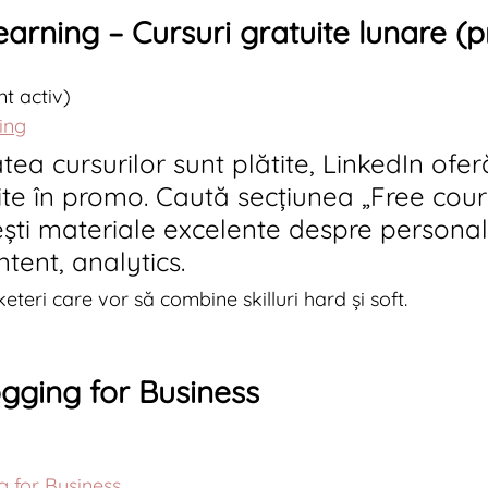
earning – Cursuri gratuite lunare (
nt activ)
ing
tea cursurilor sunt plătite, LinkedIn ofer
ite în promo. Caută secțiunea „Free cours
ști materiale excelente despre personal
tent, analytics.
eteri care vor să combine skilluri hard și soft.
ogging for Business
g for Business