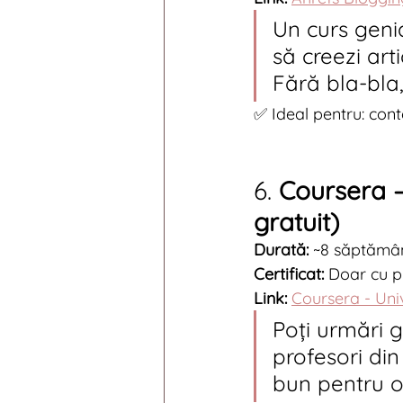
Un curs genia
să creezi art
Fără bla-bla,
✅ Ideal pentru: cont
6. 
Coursera –
gratuit)
Durată:
 ~8 săptămâ
Certificat:
 Doar cu p
Link:
Coursera - Unive
Poți urmări g
profesori din
bun pentru o