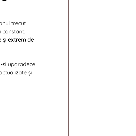
011
anul trecut 
 constant. 
ends
e și extrem de 
ă-și upgradeze 
actualizate și 