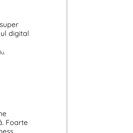
 super 
l digital 
lu.
me 
ă. Foarte 
ness.