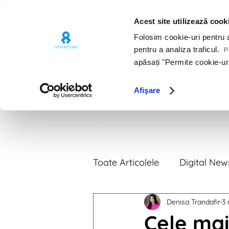
Acest site utilizează cook
Folosim cookie-uri pentru a 
pentru a analiza traficul.
Pe
apăsați "Permite cookie-ur
Afişare
Premii
Por
Toate Articolele
Digital New
Denisa Trandafir
3 
Digital News 2018
Digi
Cele mai