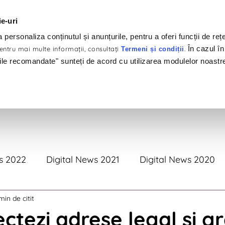
ie-uri
personaliza conținutul și anunțurile, pentru a oferi funcții de rețe
În cazul în
ntru mai multe informaţii, consultaţi
.
Termeni și condiții
ile recomandate" sunteți de acord cu utilizarea modulelor noastr
tofoliu
Clienți
Produse
Servicii
#Brandswelov
s 2022
Digital News 2021
Digital News 2020
min de citit
tal News 2017
Digital News 2016
Digital News 
ctezi adrese legal și gr