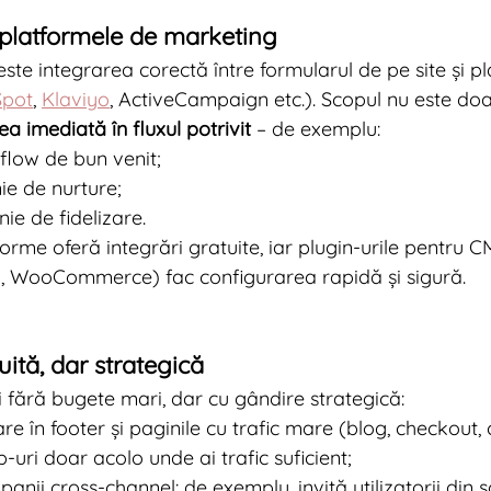
 platformele de marketing
ste integrarea corectă între formularul de pe site și p
pot
, 
Klaviyo
, ActiveCampaign etc.). Scopul nu este doa
ea imediată în fluxul potrivit
 – de exemplu:
low de bun venit;
e de nurture;
ie de fidelizare.
orme oferă integrări gratuite, iar plugin-urile pentru C
, WooCommerce) fac configurarea rapidă și sigură.
uită, dar strategică
i fără bugete mari, dar cu gândire strategică:
 în footer și paginile cu trafic mare (blog, checkout, 
uri doar acolo unde ai trafic suficient;
nii cross-channel: de exemplu, invită utilizatorii din 