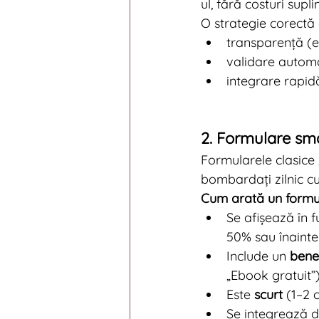
ul, fără costuri supl
O strategie corectă
transparență (ex
validare automa
integrare rapid
2. Formulare sm
Formularele clasice 
bombardați zilnic cu
Cum arată un formu
Se afișează în f
50% sau înainte 
Include un 
bene
„Ebook gratuit”)
Este 
scurt
 (1–2 
Se integrează d