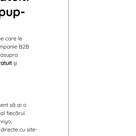
opup-
011
ends
e care le 
ompanie B2B 
 asupra 
atuit
 și 
ent să ai o 
 al fiecărui 
viyo, 
directe cu site-