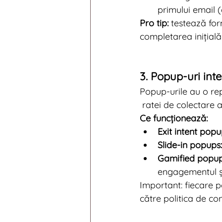
primului email 
Pro tip:
 testează fo
completarea inițială
3. Popup-uri intel
Popup-urile au o rep
 ratei de colectare a
Ce funcționează:
Exit intent popu
Slide-in popups:
Gamified popup
engagementul și
Important: fiecare p
către politica de con