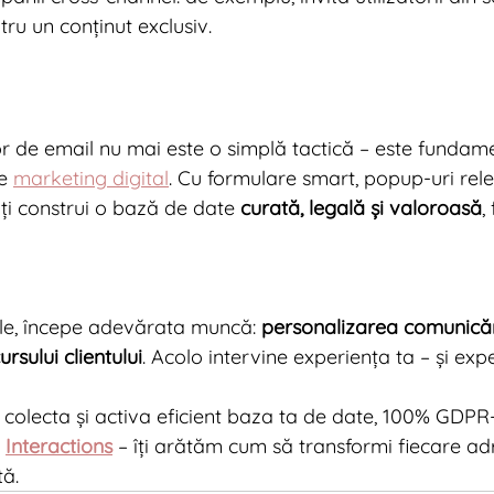
ru un conținut exclusiv.
r de email nu mai este o simplă tactică – este fundame
e 
marketing digital
. Cu formulare smart, popup-uri rele
oți construi o bază de date 
curată, legală și valoroasă
,
ele, începe adevărata muncă: 
personalizarea comunicăr
sului clientului
. Acolo intervine experiența ta – și exp
i colecta și activa eficient baza ta de date, 100% GDP
 
Interactions
 – îți arătăm cum să transformi fiecare adr
tă.