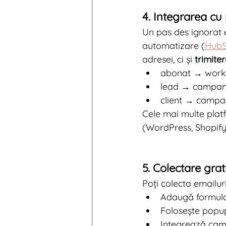
4. Integrarea cu
Un pas des ignorat e
automatizare (
HubS
adresei, ci și 
trimiter
abonat → workf
lead → campani
client → campan
Cele mai multe platf
(WordPress, Shopify
5. Colectare grat
Poți colecta emailur
Adaugă formulare
Folosește popup-
Integrează campa