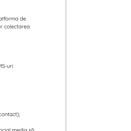
latforma de 
r colectarea 
MS-uri 
contact);
social media să 