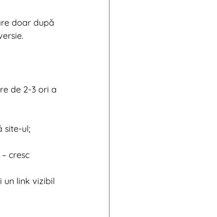
tare doar după 
ersie.
re de 2-3 ori a 
site-ul;
 – cresc 
și un link vizibil 