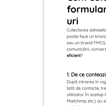
formular
Digital News 2014
Digi
uri
Digital News 2010
Digi
Colectarea adreselor
poate face un brand
sau un brand FMCG, c
comunicării, conversi
eficient
?
1. De ce conteaz
După intrarea în vig
listă de contacte, t
utilizator. În acela
Mailchimp etc.) au si