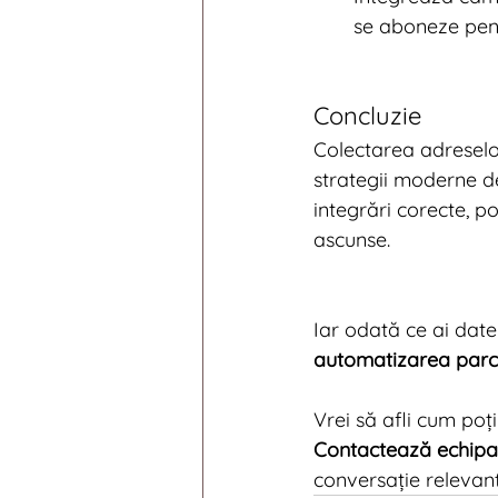
se aboneze pent
Concluzie
Colectarea adreselo
strategii moderne d
integrări corecte, p
ascunse.
Iar odată ce ai dat
automatizarea parcur
Vrei să afli cum poț
Contactează echipa
conversație relevan