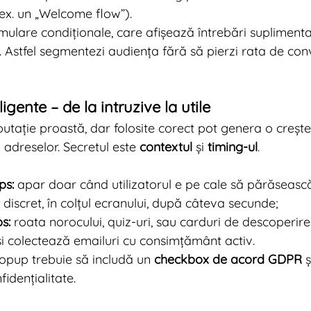
(ex. un „Welcome flow”).
rmulare condiționale, care afișează întrebări suplimen
. Astfel segmentezi audiența fără să pierzi rata de conv
igente – de la intruzive la utile
utație proastă, dar folosite corect pot genera o crește
 adreselor. Secretul este 
contextul
 și 
timing-ul
.
ps:
 apar doar când utilizatorul e pe cale să părăsească 
 discret, în colțul ecranului, după câteva secunde;
s:
 roata norocului, quiz-uri, sau carduri de descoperire
 colectează emailuri cu consimțământ activ.
opup trebuie să includă un 
checkbox de acord GDPR
 
fidențialitate.