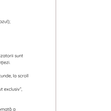
azul);
zatorii sunt 
țiezi.
nde, la scroll 
t exclusiv”, 
omată a 