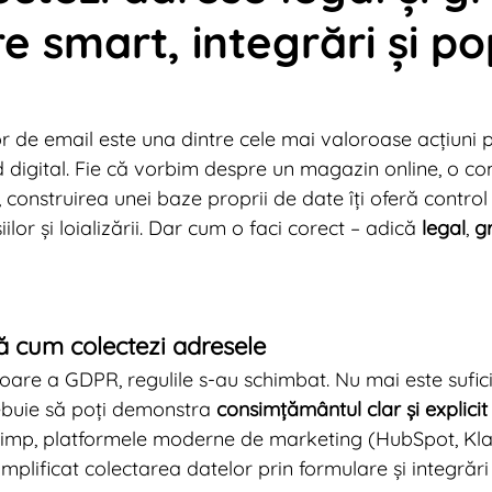
e smart, integrări și p
tal News 2013
Digital News 2012
Digital News 2
tal News 2009
Digital News 2024
Marketing Tr
 de email este una dintre cele mai valoroase acțiuni p
 digital. Fie că vorbim despre un magazin online, o c
onstruirea unei baze proprii de date îți oferă control
ilor și loializării. Dar cum o faci corect – adică 
legal
, 
gr
ă cum colectezi adresele
oare a GDPR, regulile s-au schimbat. Nu mai este sufici
rebuie să poți demonstra 
consimțământul clar și explicit
și timp, platformele moderne de marketing (HubSpot, Kla
mplificat colectarea datelor prin formulare și integrări 