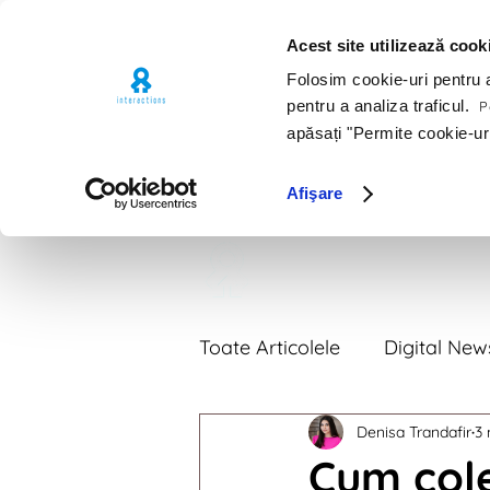
Acest site utilizează cook
Folosim cookie-uri pentru a 
pentru a analiza traficul.
Pe
apăsați "Permite cookie-ur
Afişare
Premii
Por
Toate Articolele
Digital New
Denisa Trandafir
3 
Digital News 2018
Digi
Cum cole