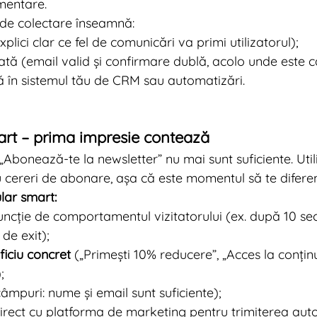
imentare.
 de colectare înseamnă:
plici clar ce fel de comunicări va primi utilizatorul);
tă (email valid și confirmare dublă, acolo unde este c
ă în sistemul tău de CRM sau automatizări.
art – prima impresie contează
„Abonează-te la newsletter” nu mai sunt suficiente. Utili
 cereri de abonare, așa că este momentul să te diferen
lar smart:
uncție de comportamentul vizitatorului (ex. după 10 secu
de exit);
ficiu concret
 („Primești 10% reducere”, „Acces la conținu
;
câmpuri: nume și email sunt suficiente);
irect cu platforma de marketing pentru trimiterea aut