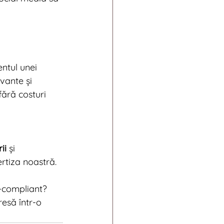
ntul unei 
vante și 
 fără costuri 
ii
 și 
ertiza noastră.
R-compliant?
esă într-o 