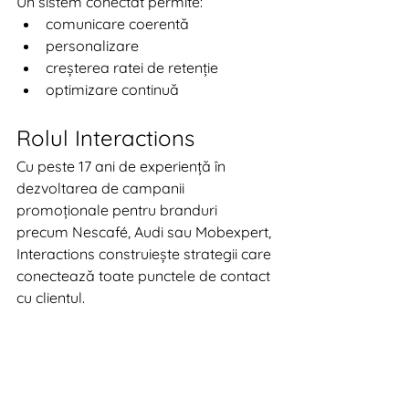
Un sistem conectat permite:
comunicare coerentă
personalizare
creșterea ratei de retenție
optimizare continuă
Rolul Interactions
Cu peste 17 ani de experiență în 
dezvoltarea de campanii 
promoționale pentru branduri 
precum Nescafé, Audi sau Mobexpert, 
Interactions construiește strategii care 
conectează toate punctele de contact 
cu clientul.
Integrarea promoțiilor cu CRM nu este 
un bonus, ci o necesitate pentru 