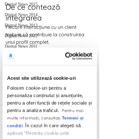
Digital News 2015
De ce contează 
Digital News 2014
integrarea
Digital News 2013
Fiecare interacțiune cu un client 
trebuie să contribuie la construirea 
Digital News 2012
unui profil complet.
Digital News 2011
Campaniile promoționale sunt o 
sursă valoroasă de first-party data, 
Digital News 2010
dar doar dacă sunt integrate corect.
Digital News 2009
Acest site utilizează cookie-uri
Digital News 2024
Ce înseamnă un istoric 
Folosim cookie-uri pentru a
Marketing Trends
real de client
personaliza conținutul și anunțurile,
Un istoric complet include achiziții, 
pentru a oferi funcții de rețele sociale și
participare la promoții, interacțiuni cu 
pentru a analiza traficul.
Pentru mai
brandul, preferințe. Acest profil 
multe informaţii, consultaţi
Termeni și
permite personalizare reală și retenție 
În cazul în care alegeți să
.
condiții
eficientă.
apăsați "Permite cookie-urile