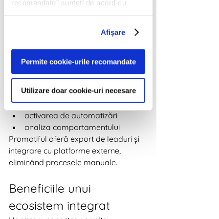
recomandate" sunteți de acord cu
Cum funcționează 
utilizarea modulelor noastre cookie.
integrarea în practică
Afişare
Prin platforme precum 
Promotiful
, 
datele colectate în campanii 
Permite cookie-urile recomandate
promoționale pot fi trimise automat în 
CRM.
Utilizare doar cookie-uri necesare
Acest lucru permite:
crearea de segmente noi
activarea de automatizări
analiza comportamentului
Promotiful oferă export de leaduri și 
integrare cu platforme externe, 
eliminând procesele manuale.
Beneficiile unui 
ecosistem integrat