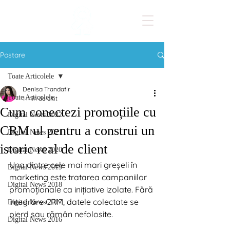
Postare
Toate Articolele
Denisa Trandafir
Toate Articolele
1 min de citit
Cum conectezi promoțiile cu
Digital News 2022
CRM ul pentru a construi un
Digital News 2021
istoric real de client
Digital News 2020
Una dintre cele mai mari greșeli în 
Digital News 2019
marketing este tratarea campaniilor 
Digital News 2018
promoționale ca inițiative izolate. Fără 
integrare CRM, datele colectate se 
Digital News 2017
pierd sau rămân nefolosite.
Digital News 2016