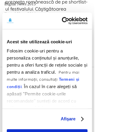
prezența românească de pe shortlist-
Digital News 2015
ul festivalului. Câștigătoarea 
Digital News 2014
categoriei a fost campania “Try My 
Hybrid”, realizată de Saatchi & 
Digital News 2013
Saatchi Norvegia pentru Toyota.
Digital News 2012
Acest site utilizează cookie-uri
Digital News 2011
Folosim cookie-uri pentru a
Digital News 2010
personaliza conținutul și anunțurile,
Digital News 2009
pentru a oferi funcții de rețele sociale și
pentru a analiza traficul.
Pentru mai
Digital News 2024
multe informaţii, consultaţi
Termeni și
Mixx Awards premiază cele mai bune 
Marketing Trends
În cazul în care alegeți să
.
condiții
campanii interactive sau de digital din 
apăsați "Permite cookie-urile
Europa. În faza europeană a 
recomandate" sunteți de acord cu
competiției intră campaniile 
utilizarea modulelor noastre cookie.
câștigătoare în cadrul edițiilor locale 
Afişare
ale Mixx Awards. Din statele unde nu 
se organizează ediții locale Mixx 