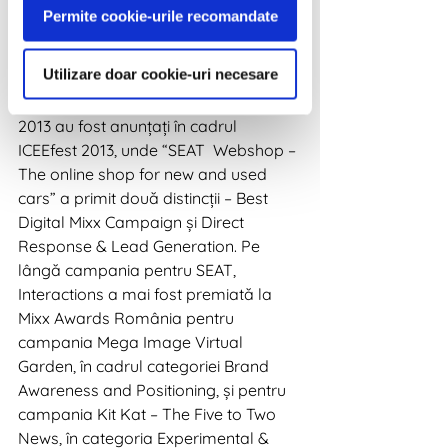
Awards poate fi înscrisă orice 
Permite cookie-urile recomandate
campanie premiată cu aur, argint sau 
bronz intr-un festival local recunoscut 
Utilizare doar cookie-uri necesare
internațional. 
Câștigătorii Mixx Awards România 
2013 au fost anunțați în cadrul 
ICEEfest 2013, unde “SEAT  Webshop – 
The online shop for new and used 
cars” a primit două distincții – Best 
Digital Mixx Campaign și Direct 
Response & Lead Generation. Pe 
lângă campania pentru SEAT, 
Interactions a mai fost premiată la 
Mixx Awards România pentru 
campania Mega Image Virtual 
Garden, în cadrul categoriei Brand 
Awareness and Positioning, și pentru 
campania Kit Kat – The Five to Two 
News, în categoria Experimental & 