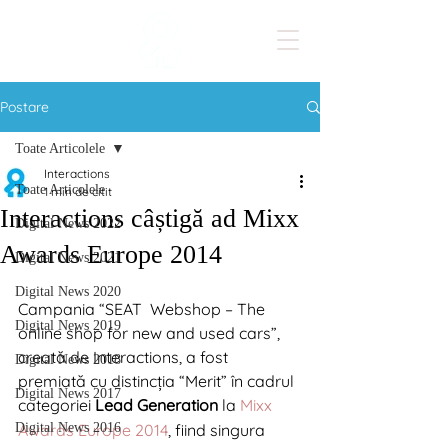
Postare
Toate Articolele
Interactions
Toate Articolele
1 min de citit
Interactions câștigă ad Mixx
Digital News 2022
Awards Europe 2014
Digital News 2021
Digital News 2020
Campania “SEAT  Webshop – The 
Digital News 2019
online shop for new and used cars”, 
creată de Interactions, a fost 
Digital News 2018
premiată cu distincția “Merit” în cadrul 
Digital News 2017
categoriei 
Lead Generation
 la 
Mixx 
Digital News 2016
Awards Europe 2014
, fiind singura 