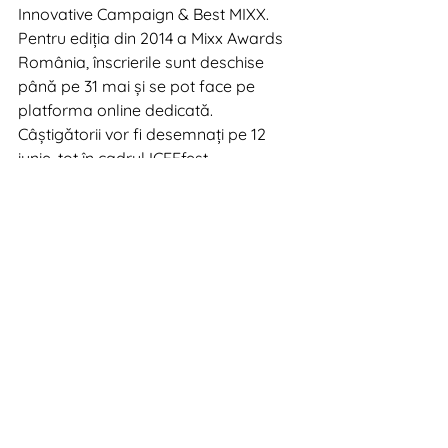
Innovative Campaign & Best MIXX.
Pentru ediția din 2014 a Mixx Awards 
România, înscrierile sunt deschise 
până pe 31 mai și se pot face pe 
platforma online dedicată. 
Câștigătorii vor fi desemnați pe 12 
iunie, tot în cadrul ICEEfest.
Digital News 2014
Postări recente
Afișează-le pe toate