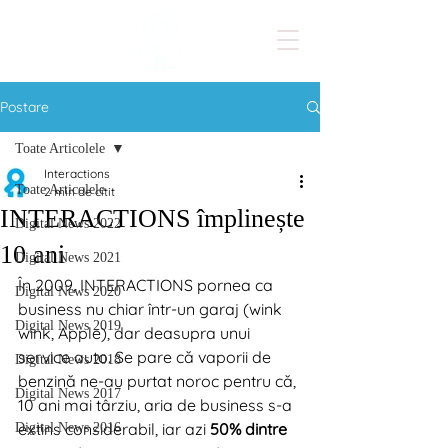
Postare
Toate Articolele
Interactions
Toate Articolele
2 min de citit
INTERACTIONS împlinește
Digital News 2022
10 ani
Digital News 2021
În 2009, INTERACTIONS pornea ca 
Digital News 2020
business nu chiar într-un garaj (wink 
Digital News 2019
wink, Apple), dar deasupra unui 
service auto. Se pare că vaporii de 
Digital News 2018
benzină ne-au purtat noroc pentru că, 
Digital News 2017
10 ani mai târziu, aria de business s-a 
extins considerabil, iar azi 
50% dintre 
Digital News 2016