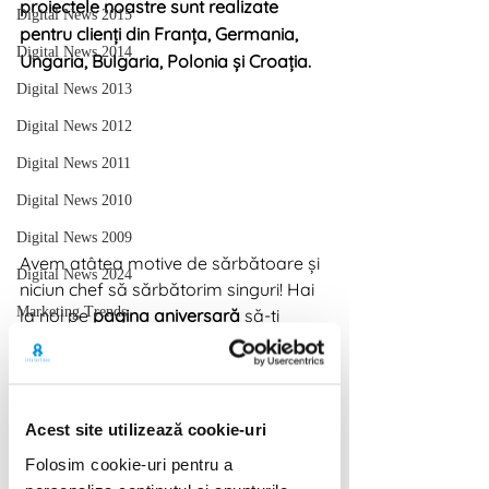
proiectele noastre sunt realizate 
Digital News 2015
pentru clienți din Franța, Germania, 
Digital News 2014
Ungaria, Bulgaria, Polonia și Croația.
Digital News 2013
Digital News 2012
Digital News 2011
Digital News 2010
Digital News 2009
Avem atâtea motive de sărbătoare și 
Digital News 2024
niciun chef să sărbătorim singuri! Hai 
Marketing Trends
la noi pe 
pagina aniversară
 să-ți 
dezvăluim 10 motive pentru care 
suntem 
highly reliable
 și să faci 
cunoștință cu partenerii noștri de 
drum lung. În plus, am adunat toate 
Acest site utilizează cookie-uri
gândurile și lecțiile acestor 10 ani într-
Folosim cookie-uri pentru a
un 
Manual de Experiență
, semnat 