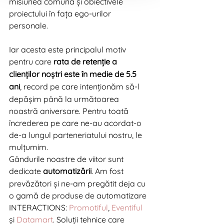
misiunea comună și obiectivele 
proiectului în fața ego-urilor 
personale.
Iar acesta este principalul motiv 
pentru care 
rata de retenție a 
clienților noștri este în medie de 5.5 
ani
, record pe care intenționăm să-l 
depășim până la următoarea 
noastră aniversare. Pentru toată 
încrederea pe care ne-au acordat-o 
de-a lungul parteneriatului nostru, le 
mulțumim.   
Gândurile noastre de viitor sunt 
dedicate 
automatizării
. Am fost 
prevăzători și ne-am pregătit deja cu 
o gamă de produse de automatizare 
INTERACTIONS: 
Promotiful
, 
Eventiful
și 
Datamart
. Soluții tehnice care 