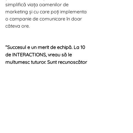
simplifică viața oamenilor de 
marketing și cu care poți implementa 
o campanie de comunicare în doar 
câteva ore. 
“Succesul e un merit de echipă. La 10 
de INTERACTIONS, vreau să le 
mulțumesc tuturor. Sunt recunoscător 
celor care au fost aici încă de la 
început, dar și celor care ni s-au 
alăturat pe parcurs și au menținut 
aerul fresh. Împreună putem să ne 
lăudăm că nu am ratat niciodată un 
deadline. Ne ținem întotdeauna 
cuvântul dat!”
 Adrian Alexandrescu, 
Managing Partner INTERACTIONS. 
Digital News 2019