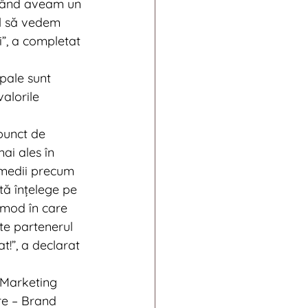
l când aveam un 
ul să vedem 
”, a completat 
pale sunt 
alorile 
punct de 
ai ales în 
 medii precum 
tă înțelege pe 
 mod în care 
te partenerul 
t!”, a declarat 
 Marketing 
e – Brand 