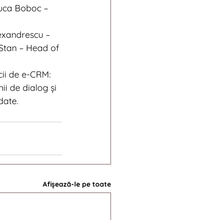
uca Boboc – 
exandrescu – 
Stan – Head of 
cii de e-CRM: 
i de dialog și 
date.
Afișează-le pe toate