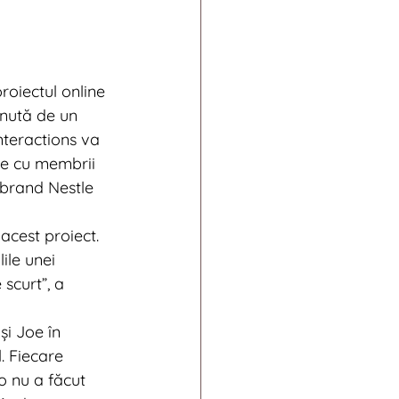
roiectul online 
inută de un 
nteractions va 
e cu membrii 
 brand Nestle 
cest proiect. 
le unei 
scurt”, a 
i Joe în 
. Fiecare 
o nu a făcut 