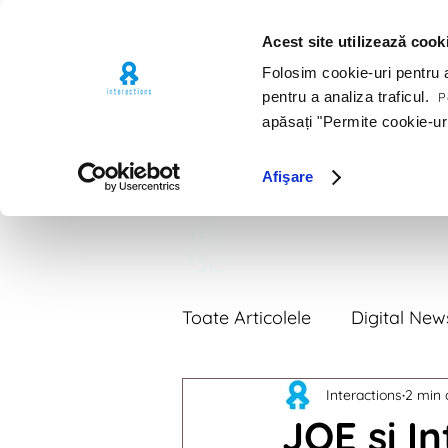
Acest site utilizează cook
Folosim cookie-uri pentru a 
pentru a analiza traficul.
Pe
apăsați "Permite cookie-ur
Afişare
Premii
Por
Toate Articolele
Digital New
Interactions
2 min d
Digital News 2018
Digi
JOE și I