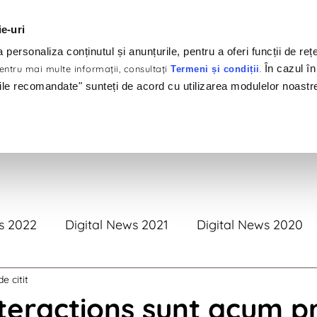
ie-uri
personaliza conținutul și anunțurile, pentru a oferi funcții de rețe
În cazul în
ntru mai multe informaţii, consultaţi
.
Termeni și condiții
ile recomandate" sunteți de acord cu utilizarea modulelor noastr
tofoliu
Clienți
Produse
Servicii
#Brandswelov
s 2022
Digital News 2021
Digital News 2020
e citit
tal News 2017
Digital News 2016
Digital News 
nteractions sunt acum pr