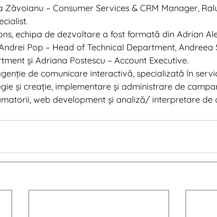
a Zăvoianu – Consumer Services & CRM Manager, Ral
cialist.
ons, echipa de dezvoltare a fost formată din Adrian Al
Andrei Pop – Head of Technical Department, Andreea 
rtment și Adriana Postescu – Account Executive.
agenție de comunicare interactivă, specializată în servi
gie și creație, implementare și administrare de campani
umatorii, web development și analiză/ interpretare de 