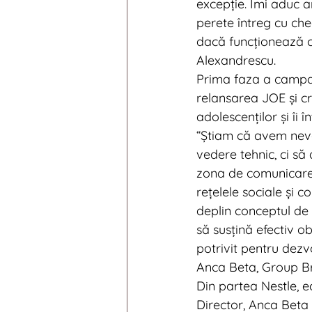
excepție. Îmi aduc a
perete întreg cu chec
dacă funcționează co
Alexandrescu.
Prima faza a campani
relansarea JOE și cr
adolescenților și îi î
“Știam că avem nevo
vedere tehnic, ci să
zona de comunicare 
rețelele sociale și 
deplin conceptul de 
să susțină efectiv o
potrivit pentru dezvo
Anca Beta, Group B
Din partea Nestle, e
Director, Anca Bet