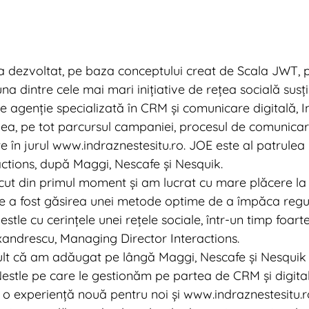
a dezvoltat, pe baza conceptului creat de Scala JWT, p
una dintre cele mai mari inițiative de rețea socială susț
de agenție specializată în CRM și comunicare digitală, I
a, pe tot parcursul campaniei, procesul de comunicar
te în jurul www.indraznestesitu.ro. JOE este al patrulea
ractions, după Maggi, Nescafe și Nesquik.
ut din primul moment și am lucrat cu mare plăcere la a
e a fost găsirea unei metode optime de a împăca reguli
tle cu cerințele unei rețele sociale, într-un timp foarte 
xandrescu, Managing Director Interactions.
lt că am adăugat pe lângă Maggi, Nescafe și Nesquik ș
estle pe care le gestionăm pe partea de CRM și digital
t o experiență nouă pentru noi și www.indraznestesitu.r