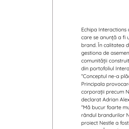
Echipa Interactions 
care se anunță a fi 
brand. În calitatea 
gestiona de asemene
comunității construi
din portofoliul Inte
“Conceptul ne-a plăc
Principala provocar
corporații precum Nes
declarat Adrian Ale
“Mă bucur foarte mu
rândul brandurilor N
proiect Nestle a fos