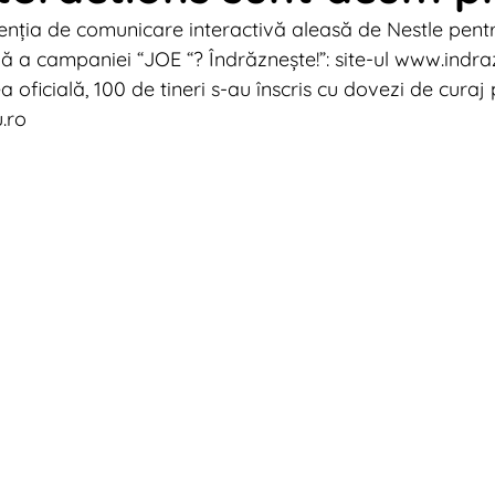
genția de comunicare interactivă aleasă de Nestle pent
tal News 2013
Digital News 2012
Digital News 2
a campaniei “JOE “? Îndrăznește!”: site-ul www.indrazn
a oficială, 100 de tineri s-au înscris cu dovezi de curaj 
.ro 
tal News 2009
Digital News 2024
Marketing Tr