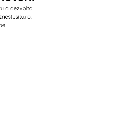
ru a dezvolta 
011
estesitu.ro. 
pe 
ends