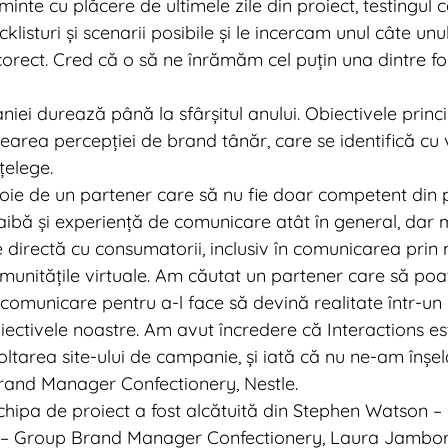
minte cu plăcere de ultimele zile din proiect, testingu
klisturi și scenarii posibile și le incercam unul câte un
rect. Cred că o să ne înrămăm cel puțin una dintre foi
ei durează până la sfârșitul anului. Obiectivele princi
earea percepției de brand tânăr, care se identifică cu v
nțelege.
ie de un partener care să nu fie doar competent din 
 aibă și experiență de comunicare atât în general, dar m
directă cu consumatorii, inclusiv în comunicarea prin
comunitățile virtuale. Am căutat un partener care să poa
comunicare pentru a-l face să devină realitate într-un
biectivele noastre. Am avut încredere că Interactions es
ltarea site-ului de campanie, și iată că nu ne-am înșela
rand Manager Confectionery, Nestle.
chipa de proiect a fost alcătuită din Stephen Watson –
a – Group Brand Manager Confectionery, Laura Jambor