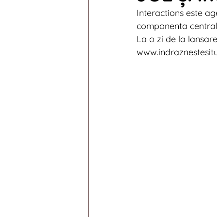
Interactions este a
Digital News 2014
Digi
componenta centrală 
La o zi de la lansare
www.indraznestesitu
Digital News 2010
Digi