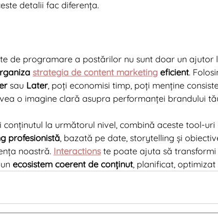
ste detalii fac diferența.
te de programare a postărilor nu sunt doar un ajutor log
organiza 
strategia de content marketing
 eficient
. Folos
er
 sau 
Later
, poți economisi timp, poți menține consist
 avea o imagine clară asupra performanței brandului tă
i conținutul la următorul nivel, combină aceste tool-uri 
g profesionistă
, bazată pe date, storytelling și obiecti
ența noastră. 
Interactions
 te poate ajuta să transformi
-un 
ecosistem coerent de conținut
, planificat, optimizat