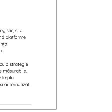
istic, ci o 
ind platforme 
ența 
u.
cu o strategie 
ve măsurabile.
 simpla 
 și automatizat.