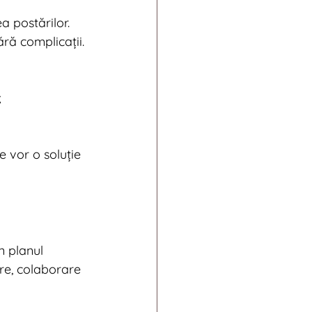
 postărilor. 
ără complicații.
;
e vor o soluție 
n planul 
are, colaborare 