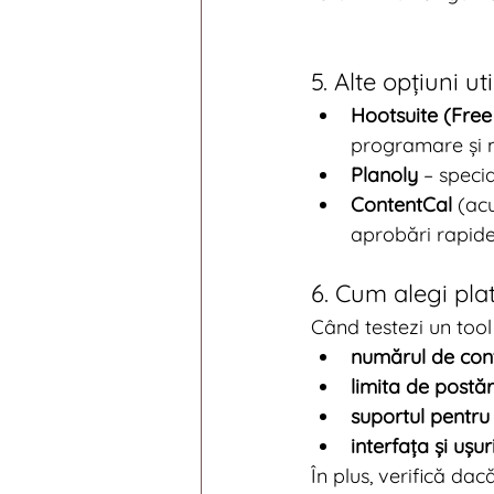
5. Alte opțiuni ut
Hootsuite (Free 
programare și m
Planoly
 – speci
ContentCal
 (ac
aprobări rapide
6. Cum alegi pla
Când testezi un tool
numărul de cont
limita de postăr
suportul pentru 
interfața și ușur
În plus, verifică dac