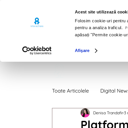
Acest site utilizează cook
Folosim cookie-uri pentru a 
pentru a analiza traficul.
Pe
apăsați "Permite cookie-ur
Afişare
Premii
Por
Toate Articolele
Digital New
Denisa Trandafir
3 
Digital News 2018
Digi
Platform