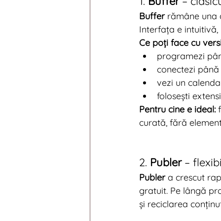
1. 
Buffer
 – clasic
Buffer
 rămâne una d
Interfața e intuitivă
Ce poți face cu vers
programezi până
conectezi până 
vezi un calendar
folosești extens
Pentru cine e ideal:
 
curată, fără elemente
2. 
Publer
 – flexi
Publer
 a crescut rap
gratuit. Pe lângă pro
și reciclarea conținut