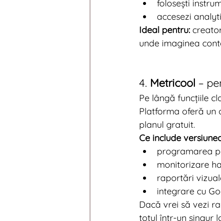
folosești instrum
accesezi analyt
Ideal pentru:
 creato
unde imaginea cont
4. 
Metricool
 – pe
Pe lângă funcțiile c
Platforma oferă un o
planul gratuit.
Ce include versiunea
programarea pos
monitorizare ha
raportări vizua
integrare cu Go
Dacă vrei să vezi ra
totul într-un singur l