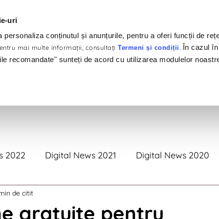
ie-uri
personaliza conținutul și anunțurile, pentru a oferi funcții de rețe
În cazul în
ntru mai multe informaţii, consultaţi
.
Termeni și condiții
ile recomandate" sunteți de acord cu utilizarea modulelor noastr
tofoliu
Clienți
Produse
Servicii
#Brandswelov
s 2022
Digital News 2021
Digital News 2020
min de citit
tal News 2017
Digital News 2016
Digital News 
e gratuite pentru