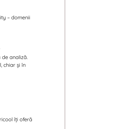
ity – domenii 
e
 de analiză. 
chiar și în 
ricool îți oferă 