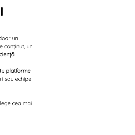
l
011
ends
doar un 
e conținut, un 
ciență
.
te 
platforme 
ri sau echipe 
alege cea mai 