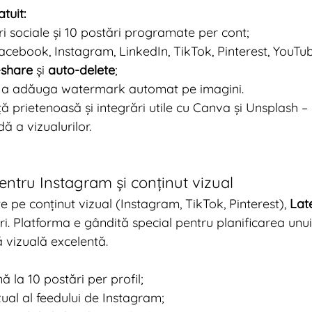
tuit:
ri sociale și 10 postări programate per cont;
acebook, Instagram, LinkedIn, TikTok, Pinterest, YouTub
-share
 și 
auto-delete
;
de a adăuga watermark automat pe imagini.
ță prietenoasă și integrări utile cu Canva și Unsplash –
ă a vizualurilor.
pentru Instagram și conținut vizual
e pe conținut vizual (Instagram, TikTok, Pinterest), 
Lat
i. Platforma e gândită special pentru planificarea unui
ă vizuală excelentă.
 la 10 postări per profil;
zual al feedului de Instagram;