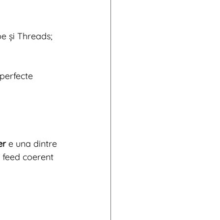
e și Threads;
 perfecte 
er
 e una dintre 
 feed coerent 