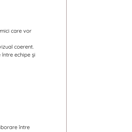
 mici care vor 
vizual coerent.
între echipe și 
aborare între 