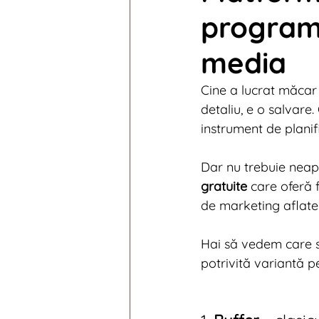
programa
Digital News 2014
Digi
media
Digital News 2010
Digi
Cine a lucrat măcar 
detaliu, e o salvare
instrument de planif
Dar nu trebuie neapă
gratuite
 care oferă 
de marketing aflate 
Hai să vedem care s
potrivită variantă pe