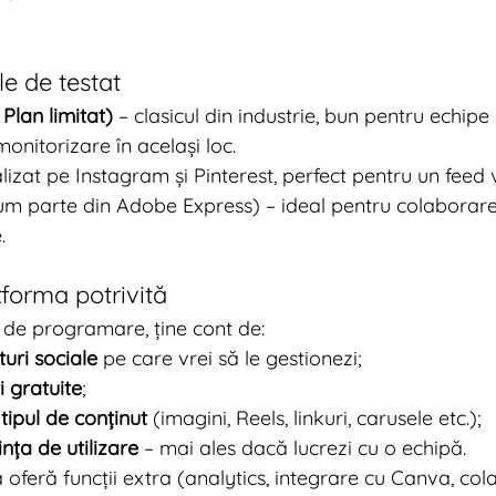
ile de testat
Plan limitat)
 – clasicul din industrie, bun pentru echipe
onitorizare în același loc.
alizat pe Instagram și Pinterest, perfect pentru un feed 
um parte din Adobe Express) – ideal pentru colaborare 
.
tforma potrivită
 de programare, ține cont de:
uri sociale
 pe care vrei să le gestionezi;
i gratuite
;
tipul de conținut
 (imagini, Reels, linkuri, carusele etc.);
ința de utilizare
 – mai ales dacă lucrezi cu o echipă.
ă oferă funcții extra (analytics, integrare cu Canva, col