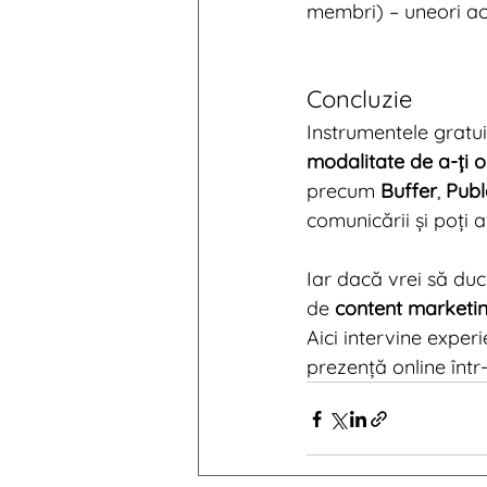
membri) – uneori ace
Concluzie
Instrumentele gratui
modalitate de a-ți 
precum 
Buffer
, 
Publ
comunicării și poți
Iar dacă vrei să duc
de 
content marketin
Aici intervine experi
prezență online într