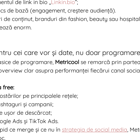
entul de link in bio „
Linkin.bio
”;
ics de bază (engagement, creștere audiență).
ri de conținut, branduri din fashion, beauty sau hospital
ează enorm.
ntru cei care vor și date, nu doar programar
lasice de programare, 
Metricool
 se remarcă prin partea
verview clar asupra performanței fiecărui canal social, 
 free:
tărilor pe principalele rețele;
shtaguri și campanii;
le ușor de descărcat;
ogle Ads și TikTok Ads.
pid ce merge și ce nu în 
strategia de social media
, Met
oc.