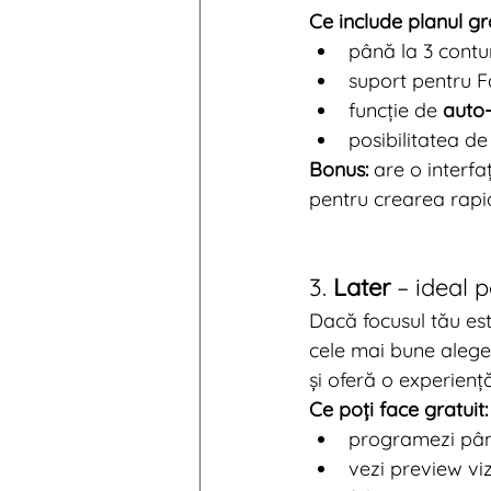
Ce include planul gra
până la 3 contu
suport pentru F
funcție de 
auto
posibilitatea 
Bonus:
 are o interfa
pentru crearea rapid
3. 
Later
 – ideal 
Dacă focusul tău est
cele mai bune aleger
și oferă o experienț
Ce poți face gratuit:
programezi până
vezi preview vi