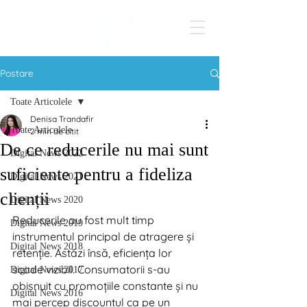
Postare
Toate Articolele
Denisa Trandafir
Toate Articolele
2 min de citit
De ce reducerile nu mai sunt
Digital News 2022
suficiente pentru a fideliza
Digital News 2021
clienții
Digital News 2020
Reducerile au fost mult timp 
Digital News 2019
instrumentul principal de atragere și 
Digital News 2018
retenție. Astăzi însă, eficiența lor 
scade vizibil. Consumatorii s-au 
Digital News 2017
obișnuit cu promoțiile constante și nu 
Digital News 2016
mai percep discountul ca pe un 