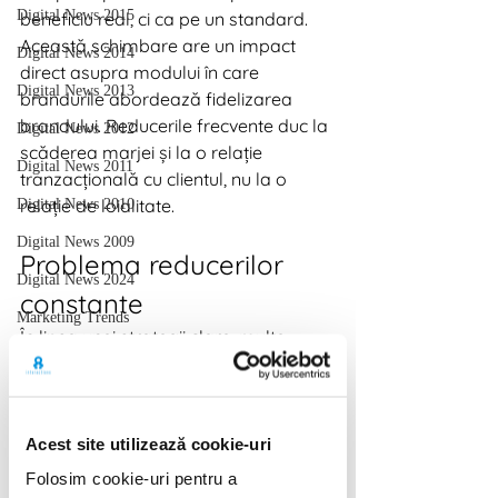
Digital News 2015
beneficiu real, ci ca pe un standard.
Această schimbare are un impact 
Digital News 2014
direct asupra modului în care 
Digital News 2013
brandurile abordează fidelizarea 
brandului. Reducerile frecvente duc la 
Digital News 2012
scăderea marjei și la o relație 
Digital News 2011
tranzacțională cu clientul, nu la o 
relație de loialitate.
Digital News 2010
Digital News 2009
Problema reducerilor 
Digital News 2024
constante
Marketing Trends
În lipsa unei strategii clare, multe 
branduri intră într-un cerc vicios: oferă 
reduceri pentru a crește vânzările, 
clienții devin sensibili doar la preț, 
profitabilitatea scade, brandul își 
Acest site utilizează cookie-uri
pierde poziționarea.
Folosim cookie-uri pentru a
Retenția clienților nu se construiește 