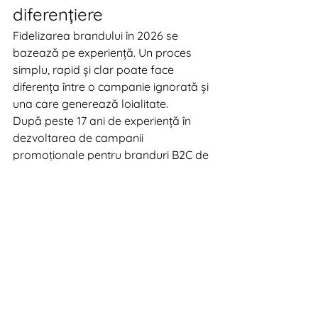
diferențiere
Fidelizarea brandului în 2026 se 
bazează pe experiență. Un proces 
simplu, rapid și clar poate face 
diferența între o campanie ignorată și 
una care generează loialitate.
După peste 17 ani de experiență în 
dezvoltarea de campanii 
promoționale pentru branduri B2C de 
top, știm că experiența utilizatorului 
este la fel de importantă ca mecanica 
sau premiul.
Reducerile nu dispar, dar nu mai sunt 
suficiente. Brandurile care construiesc 
strategii de retenție bazate pe 
experiență și date vor reuși să creeze 
relații reale cu clienții.