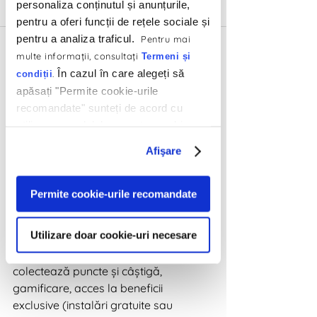
personaliza conținutul și anunțurile,
pe preț, ci pe valoare percepută.
pentru a oferi funcții de rețele sociale și
pentru a analiza traficul.
Pentru mai
Ce funcționează în locul 
multe informaţii, consultaţi
Termeni și
În cazul în care alegeți să
.
condiții
reducerilor
apăsați "Permite cookie-urile
În proiectele dezvoltate de 
recomandate" sunteți de acord cu
Interactions pentru branduri precum 
utilizarea modulelor noastre cookie.
LG, Muller sau Red Bull, am observat 
Afişare
că mecanicile promoționale 
interactive generează rezultate mai 
bune decât discounturile simple.
Permite cookie-urile recomandate
Exemple de mecanici eficiente 
ce creează engagement și oferă o 
Utilizare doar cookie-uri necesare
experiență memorabilă: campanii cu 
premii instant, mecanici de tip 
colectează puncte și câștigă, 
gamificare, acces la beneficii 
exclusive (instalări gratuite sau 