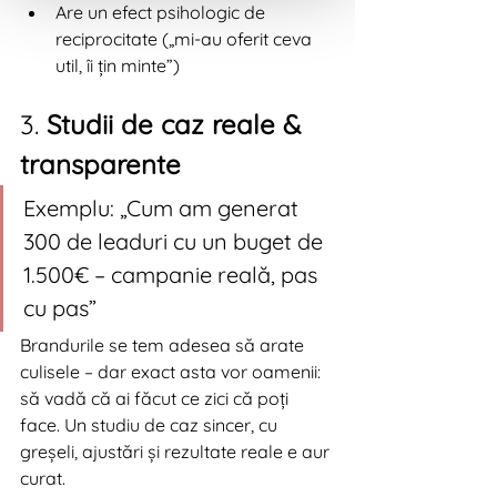
Are un efect psihologic de 
reciprocitate („mi-au oferit ceva 
util, îi țin minte”)
3. 
Studii de caz reale & 
transparente
Exemplu: „Cum am generat 
300 de leaduri cu un buget de 
1.500€ – campanie reală, pas 
cu pas”
Brandurile se tem adesea să arate 
culisele – dar exact asta vor oamenii: 
să vadă că ai făcut ce zici că poți 
face. Un studiu de caz sincer, cu 
greșeli, ajustări și rezultate reale e aur 
curat.