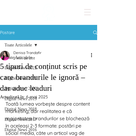
Postare
Toate Articolele
Denisa Trandafir
Toate Articolele
2 min de citit
5 tipuri de conținut scris pe
Digital News 2022
care brandurile le ignoră –
Digital News 2021
dar aduc leaduri
Digital News 2020
6 mai 2025
Actualizată în:
Digital News 2019
Toată lumea vorbește despre content 
Digital News 2018
marketing, dar realitatea e că 
majoritatea brandurilor se blochează 
Digital News 2017
în aceleași 2-3 formate: postări pe 
Digital News 2016
social media, câte un articol vag de 