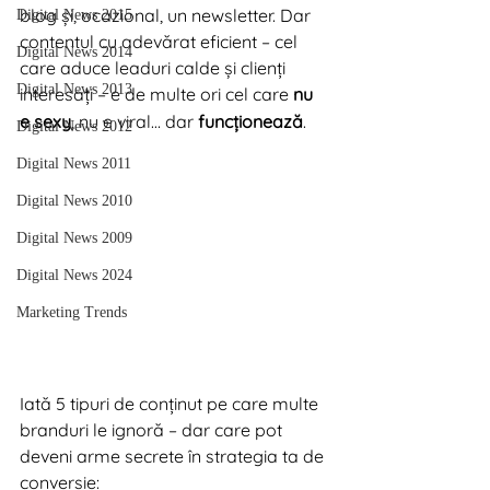
blog și, ocazional, un newsletter. Dar 
Digital News 2015
contentul cu adevărat eficient – cel 
Digital News 2014
care aduce leaduri calde și clienți 
Digital News 2013
interesați – e de multe ori cel care 
nu 
e sexy
, nu e viral… dar 
funcționează
.
Digital News 2012
Digital News 2011
Digital News 2010
Digital News 2009
Digital News 2024
Marketing Trends
Iată 5 tipuri de conținut pe care multe 
branduri le ignoră – dar care pot 
deveni arme secrete în strategia ta de 
conversie: