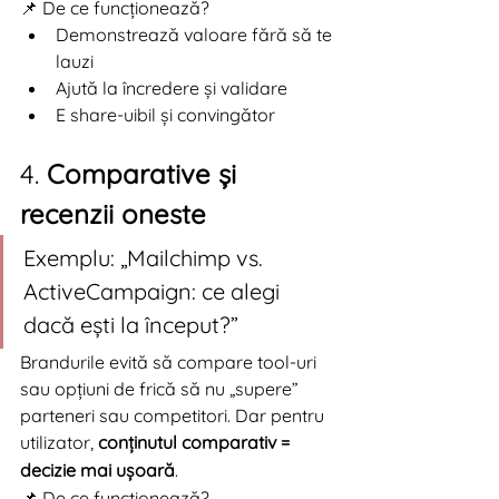
📌 De ce funcționează?
Demonstrează valoare fără să te 
lauzi
Ajută la încredere și validare
E share-uibil și convingător
4. 
Comparative și 
recenzii oneste
Exemplu: „Mailchimp vs. 
ActiveCampaign: ce alegi 
dacă ești la început?”
Brandurile evită să compare tool-uri 
sau opțiuni de frică să nu „supere” 
parteneri sau competitori. Dar pentru 
utilizator, 
conținutul comparativ = 
decizie mai ușoară
.
📌 De ce funcționează?