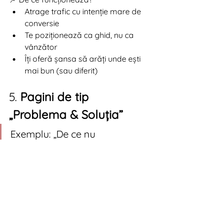
Atrage trafic cu intenție mare de 
conversie
Te poziționează ca ghid, nu ca 
vânzător
Îți oferă șansa să arăți unde ești 
mai bun (sau diferit)
5. 
Pagini de tip 
„Problema & Soluția”
Exemplu: „De ce nu 
convertește site-ul tău? 5 
posibile motive + soluții rapide”
Acest tip de conținut abordează direct 
o 
durere
 a publicului țintă. E empatic, 
util și îl ajută pe cititor să simtă că „știi 
prin ce trece”.