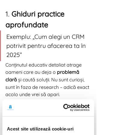
1. 
Ghiduri practice 
aprofundate
Exemplu: „Cum alegi un CRM 
potrivit pentru afacerea ta în 
2025”
Conținutul educativ detaliat atrage 
oameni care au deja o 
problemă 
clară
 și caută soluții. Nu sunt curioși, 
sunt în faza de research – adică exact 
acolo unde vrei să apari.
📌 De ce funcționează?
Poziționează brandul ca expert
Atrage trafic SEO calitativ
Poate include CTA-uri subtile spre 
Acest site utilizează cookie-uri
produs/serviciu