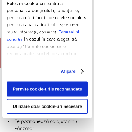
Folosim cookie-uri pentru a
2. 
Resurse descărcabile 
personaliza conținutul și anunțurile,
pentru a oferi funcții de rețele sociale și
(PDF-uri, checklisturi, 
pentru a analiza traficul.
Pentru mai
template-uri)
multe informaţii, consultaţi
Termeni și
În cazul în care alegeți să
.
condiții
Exemplu: „Checklist pentru 
apăsați "Permite cookie-urile
lansarea unei campanii de 
recomandate" sunteți de acord cu
utilizarea modulelor noastre cookie.
ads – în 7 pași”
Mulți cred că lead magnetul e „old-
Afişare
school”, dar în 2025 funcționează 
perfect dacă e relevant și aplicabil. Un 
Permite cookie-urile recomandate
PDF bun salvează timp, organizează 
idei și oferă valoare reală.
Utilizare doar cookie-uri necesare
📌 De ce funcționează?
Îți construiește lista de email
Te poziționează ca ajutor, nu 
vânzător