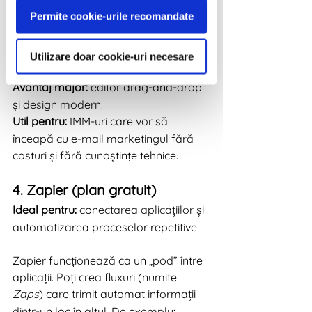
mesaj de bun venit după abonare
Permite cookie-urile recomandate
secvențe de onboarding
trimiterea de oferte în funcție de 
comportamentul utilizatorilor
Utilizare doar cookie-uri necesare
Avantaj major:
 editor drag-and-drop 
și design modern.
Util pentru:
 IMM-uri care vor să 
înceapă cu e-mail marketingul fără 
costuri și fără cunoștințe tehnice.
4. Zapier (plan gratuit)
Ideal pentru:
 conectarea aplicațiilor și 
automatizarea proceselor repetitive
Zapier funcționează ca un „pod” între 
aplicații. Poți crea fluxuri (numite 
Zaps
) care trimit automat informații 
dintr-un loc în altul. De exemplu: