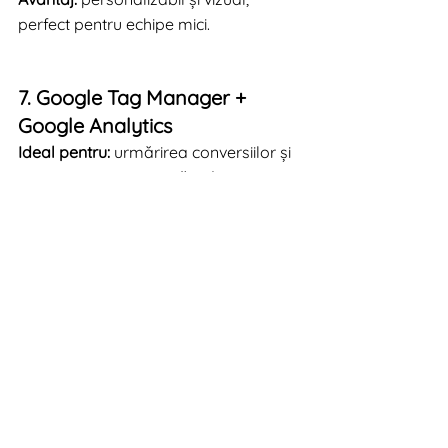
perfect pentru echipe mici.
7. Google Tag Manager + 
Google Analytics
Ideal pentru:
 urmărirea conversiilor și 
automatizarea raportării de 
performanță
Deși nu sunt „tool-uri de 
automatizare” în sens clasic, aceste 
două instrumente pot automatiza 
complet colectarea datelor de 
marketing.Setează trigger-e și 
evenimente (ex: vizualizări de pagină, 
clickuri, formulare completate) și obții 
insighturi fără a interveni manual.