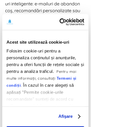
uri inteligente: e-mailuri de abandon 
coș, recomandări personalizate sau 
reactivare clienți inactivi.
Avantaj major:
 integrări native cu 
Shopify, WooCommerce și alte 
platforme e-commerce.
Acest site utilizează cookie-uri
Folosim cookie-uri pentru a
3. MailerLite
personaliza conținutul și anunțurile,
pentru a oferi funcții de rețele sociale și
Ideal pentru:
 campanii de e-mail, 
pentru a analiza traficul.
Pentru mai
newslettere, automatizări simple
multe informaţii, consultaţi
Termeni și
În cazul în care alegeți să
.
condiții
MailerLite este un tool extrem de 
apăsați "Permite cookie-urile
intuitiv pentru trimiterea e-mailurilor 
recomandate" sunteți de acord cu
automate și personalizate. Varianta 
utilizarea modulelor noastre cookie.
gratuită include până la 1000 de 
abonați și 12.000 de e-mailuri pe lună. 
Afişare
Poți seta automatizări precum: