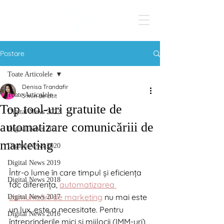
Postare
Toate Articolele
Denisa Trandafir
Toate Articolele
3 min de citit
Top tool-uri gratuite de
Digital News 2022
automatizare comunicăriii de
Digital News 2021
marketing
Digital News 2020
Digital News 2019
Într-o lume în care timpul și eficiența 
Digital News 2018
fac diferența, 
automatizarea 
comunicării de marketing
 nu mai este 
Digital News 2017
un lux, este o necesitate. Pentru 
Digital News 2016
întreprinderile mici și mijlocii (IMM-uri), 