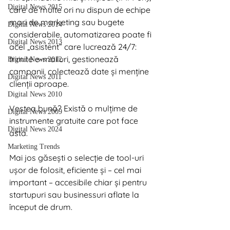
Digital News 2015
care de multe ori nu dispun de echipe 
mari de marketing sau bugete 
Digital News 2014
considerabile, automatizarea poate fi 
Digital News 2013
acel „asistent” care lucrează 24/7: 
trimite e-mailuri, gestionează 
Digital News 2012
campanii, colectează date și menține 
Digital News 2011
clienții aproape. 
Digital News 2010
Vestea bună? Există o mulțime de 
Digital News 2009
instrumente gratuite care pot face 
Digital News 2024
asta.
Marketing Trends
Mai jos găsești o selecție de tool-uri 
ușor de folosit, eficiente și – cel mai 
important – accesibile chiar și pentru 
startupuri sau businessuri aflate la 
început de drum.