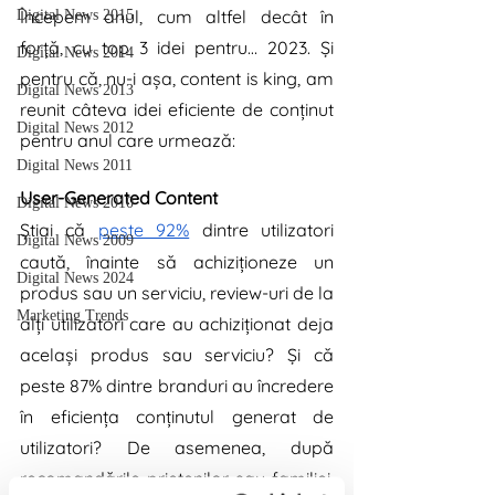
Începem anul, cum altfel decât în 
Digital News 2015
forță, cu top 3 idei pentru… 2023. Și 
Digital News 2014
pentru că, nu-i așa, content is king, am 
Digital News 2013
reunit câteva idei eficiente de conținut 
Digital News 2012
pentru anul care urmează: 
Digital News 2011
User-Generated Content
Digital News 2010
Știai că 
peste 92%
 dintre utilizatori 
Digital News 2009
caută, înainte să achiziționeze un 
Digital News 2024
produs sau un serviciu, review-uri de la 
Marketing Trends
alți utilizatori care au achiziționat deja 
același produs sau serviciu? Și că 
peste 87% dintre branduri au încredere 
în eficiența conținutul generat de 
utilizatori? De asemenea, după 
recomandările prietenilor sau familiei, 