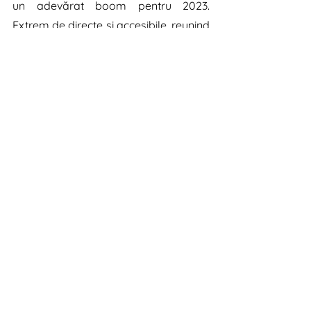
un adevărat boom pentru 2023. 
Extrem de directe și accesibile, reunind 
conținutul cu e-commerce-ul, 
shoppable posts oferă posibilitatea 
de a tăgui produse (listate anterior în 
Instagram Shop catalog) direct în  
posturi din feed, Instagram Stories, 
IGTV videos, Reels, Guides și Live-uri.
Pe care dintre cele 3 le veți încerca în 
2023? Și ce altceva ați mai adăuga pe 
listă? Citim cu interes și dezbatem în 
comentarii.