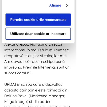
o agenție la început, care nu are nici 
Afişare
măcar un an de existență, avem un 
cuvânt important de spus în piață. În 
Permite cookie-urile recomandate
al treilea rând, am dovedit că nu 
trebuie să investești bugete de 6 cifre 
pentru a aduce plus valoare 
Utilizare doar cookie-uri necesare
clientului”, a declarat Adrian 
Alexandrescu, Managing Director 
Interactions. “Vreau să le mulțumesc 
deopotrivă clienților și colegilor mei. 
Am dovedit că facem echipa bună 
împreună. Premiile Internetics sunt un 
succes comun”. 
UPDATE: Echipa care a dezvoltat 
această campanie este formată din 
Raluca Pavel (Marketing Manager, 
Mega Image) și, din partea 