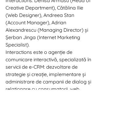
Interactions: Denisa Armasu (Head of 
Creative Department), Cătălina Ilie 
(Web Designer), Andreea Stan 
(Account Manager), Adrian 
Alexandrescu (Managing Director) și 
Șerban Jinga (Internet Marketing 
Specialist).
Interactions este o agenție de 
comunicare interactivă, specializată în 
servicii de e-CRM: dezvoltare de 
strategie și creație, implementare și 
administrare de campanii de dialog și 
relaționare cu consumatorii, web 
development și analiză/ interpretare 
de date.
Digital News 2009