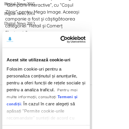
Digital News 2015
“Campanii Interactive”, cu “Coșul 
Zilnic” pentru Mega Image. Aceeași 
Digital News 2014
campanie a fost și câștigătoarea 
Digital News 2013
categoriei “Retail și Comerț 
Electronic”. 
Digital News 2012
Digital News 2011
Digital News 2010
Acest site utilizează cookie-uri
Digital News 2009
Folosim cookie-uri pentru a
Digital News 2024
personaliza conținutul și anunțurile,
Marketing Trends
pentru a oferi funcții de rețele sociale și
“Sunt foarte mândru de premiile 
pentru a analiza traficul.
Pentru mai
obținute. În primul rând, juriul din 
multe informaţii, consultaţi
Termeni și
acest an a fost extrem de exigent: s-
În cazul în care alegeți să
.
condiții
au acordat doar 8 premii în cadrul 
apăsați "Permite cookie-urile
concursului propriu-zis. Practic, au 
recomandate" sunteți de acord cu
câștigat ACELE campanii. În al doilea 
utilizarea modulelor noastre cookie.
rând, am demonstrat că, deși suntem 