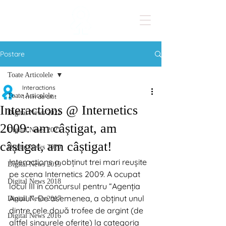
Postare
Toate Articolele
Interactions
Toate Articolele
1 min de citit
Interactions @ Internetics
Digital News 2022
2009: am câștigat, am
Digital News 2021
câștigat, am câștigat!
Digital News 2020
Interactions a obținut trei mari reușite 
Digital News 2019
pe scena Internetics 2009. A ocupat 
Digital News 2018
locul III în concursul pentru “Agenția 
Anului”. De asemenea, a obținut unul 
Digital News 2017
dintre cele două trofee de argint (de 
Digital News 2016
altfel singurele oferite) la categoria 