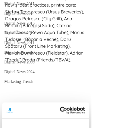
Digital News 2015
how și best practices, printre care: 
Ștefan Teodorescu (Ursus Breweries), 
Digital News 2014
Dragoș Petrescu (City Grill), Ana 
Digital News 2013
Burloiu (Bucegi și Sadu), Catrinel 
Nicolăescu (Zewa Aqua Tube), Marius 
Digital News 2012
Tudosiei (Băcănia Veche), Doru 
Digital News 2011
Spătaru (Front Line Marketing), 
Marian Dumitrescu (Fieldstar), Adrian 
Digital News 2010
“Predu” Preda (Friends/TBWA). 
Digital News 2009
Digital News 2024
Marketing Trends
Evenimentul este structurat pe două 
zile, cu câte o secțiune de conferință a 
câte 4 paneluri și câte un workshop 