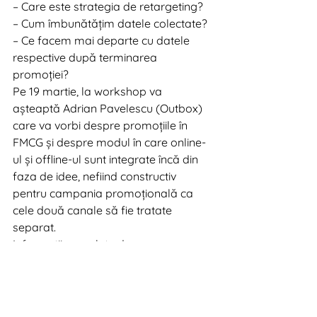
– Care este strategia de retargeting?
– Cum îmbunătățim datele colectate?
– Ce facem mai departe cu datele 
respective după terminarea 
promoției?
Pe 19 martie, la workshop va 
așteaptă Adrian Pavelescu (Outbox) 
care va vorbi despre promoțiile în 
FMCG și despre modul în care online-
ul și offline-ul sunt integrate încă din 
faza de idee, nefiind constructiv 
pentru campania promoțională ca 
cele două canale să fie tratate 
separat.
Informații complete despre program 
și despre participarea la conferință 
sunt disponibile pe site-ul oficial.
Partenerii media ai evenimentului 
sunt: IQads, Casa de Traduceri, 