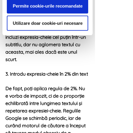
Permite cookie-urile recomandate
începe să structurezi textul cu ajutorul 
unor subtitluri. Acestea pot fi 
formatate cu H2 sau cu H3, în funcţie 
Utilizare doar cookie-uri necesare
de modul cum se succed. Încearcă să 
incluzi expresia-cheie cel puţin într-un 
subtitlu, dar nu aglomera textul cu 
aceasta, mai ales dacă este unul 
scurt.
3. Introdu expresia-cheie în 2% din text
De fapt, poţi aplica regula de 2%. Nu 
e vorba de impozit, ci de o proporţie 
echilibrată intre lungimea textului şi 
repetarea expresiei-cheie. Regulile 
Google se schimbă periodic, iar de 
curând motorul de căutare a început 
să taxeze modul obsesiv de a 