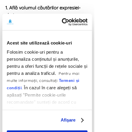
1. Află volumul căutărilor expresiei-
cheie 
Înainte de a căuta cele mai fine 
metode de a apărea în căutările 
Acest site utilizează cookie-uri
utilizatorilor, trebuie să te asiguri că 
aceştia caută într-adevăr expresia-
Folosim cookie-uri pentru a
cheie sau cuvântul alese de tine. Iar 
personaliza conținutul și anunțurile,
ca să te asiguri că expresia merită 
pentru a oferi funcții de rețele sociale și
pentru a analiza traficul.
supusă unei strategii SEO, o poţi 
Pentru mai
multe informaţii, consultaţi
evalua pe Topics by SEO monitor, un 
Termeni și
În cazul în care alegeți să
.
website care îţi arată volumele de 
condiții
apăsați "Permite cookie-urile
căutări pentru cuvântul tastat şi 
recomandate" sunteți de acord cu
expresiile sale similare.
utilizarea modulelor noastre cookie.
2. Delimitează ideile cu subtitluri
Afişare
Dacă ai găsit o expresie cu potenţial, 