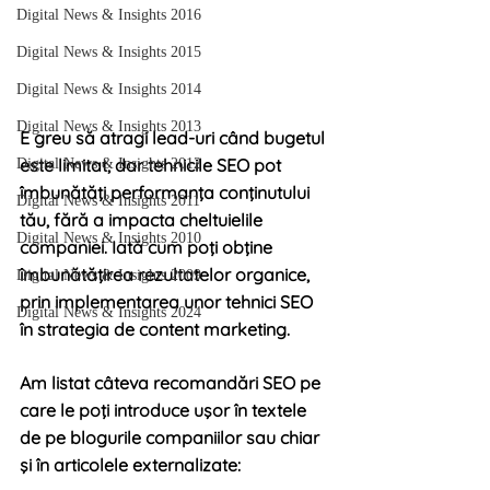
Digital News & Insights 2016
Digital News & Insights 2015
Digital News & Insights 2014
Digital News & Insights 2013
E greu să atragi lead-uri când bugetul 
este limitat, dar tehnicile SEO pot 
Digital News & Insights 2012
îmbunătăţi performanţa conţinutului 
Digital News & Insights 2011
tău, fără a impacta cheltuielile 
Digital News & Insights 2010
companiei. Iată cum poţi obţine 
îmbunătăţirea rezultatelor organice, 
Digital News & Insights 2009
prin implementarea unor tehnici SEO 
Digital News & Insights 2024
în strategia de content marketing. 
Am listat câteva recomandări SEO pe 
care le poţi introduce uşor în textele 
de pe blogurile companiilor sau chiar 
şi în articolele externalizate: