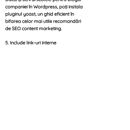
companiei în Wordpress, poţi instala 
pluginul yoast, un ghid eficient în 
bifarea celor mai utile recomandări 
de SEO content marketing. 
5. Include link-uri interne
Poţi completa recomandările cu alte 
tehnici SEO utile, dar dacă le aplici pe 
acestea, vei avea parte de un început 
promiţător în îmbunătăţirea strategiei 
de content marketing. Succes!
Ultima recomandare? Include cât mai 
multe link-uri interne în text, într-un 
mod relevant, astfel încât utilizatorii 
să continue să-ţi exploreze pagina. 