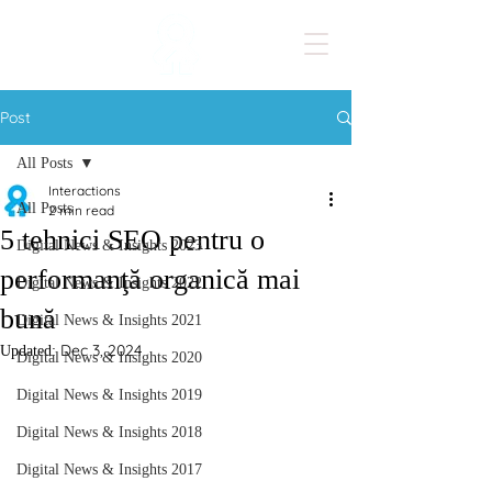
Post
All Posts
Interactions
All Posts
2 min read
5 tehnici SEO pentru o
Digital News & Insights 2023
performanţă organică mai
Digital News & Insights 2022
bună
Digital News & Insights 2021
Dec 3, 2024
Updated:
Digital News & Insights 2020
Digital News & Insights 2019
Digital News & Insights 2018
Digital News & Insights 2017