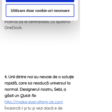
folosim zilnic într-un singur 
dashboard. Dacă și tu ai nevoie de 
Utilizare doar cookie-uri necesare
puțină ordine prin aplicații, poți 
încerca să le centralizezi, cu ajutorul 
OneDock.
4. Unii dintre noi au nevoie de o soluție 
rapidă, care sa readucă universul la 
normal. Designerul nostru, Sebi, a 
găsit un 
Quick fix
:
http://make-everything-ok.com
Încearcă-l și tu și vezi dacă e de 