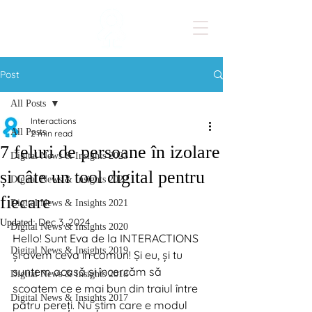
Post
All Posts
Interactions
All Posts
2 min read
7 feluri de persoane în izolare
Digital News & Insights 2023
și câte un tool digital pentru
Digital News & Insights 2022
fiecare
Digital News & Insights 2021
Dec 3, 2024
Updated:
Digital News & Insights 2020
Hello! Sunt Eva de la INTERACTIONS 
Digital News & Insights 2019
și avem ceva în comun! Și eu, și tu 
suntem acasă și încercăm să 
Digital News & Insights 2018
scoatem ce e mai bun din traiul între 
Digital News & Insights 2017
patru pereți. Nu știm care e modul 