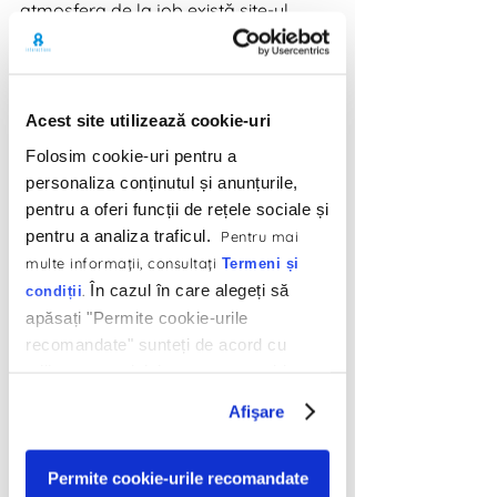
atmosfera de la job există site-ul 
https://imisstheoffice.eu/
. E făcut să 
genereze exact zgomotele de la birou 
care te scoteau zilnic din sărite, dar de 
care acum îți e dor.
Acest site utilizează cookie-uri
Folosim cookie-uri pentru a
personaliza conținutul și anunțurile,
pentru a oferi funcții de rețele sociale și
pentru a analiza traficul.
Pentru mai
multe informaţii, consultaţi
Termeni și
În cazul în care alegeți să
.
condiții
apăsați "Permite cookie-urile
3. Marius, în tot haosul, a luat măsuri 
recomandate" sunteți de acord cu
suplimentare pentru organizare
utilizarea modulelor noastre cookie.
Și uite-așa a devenit guru pe partea 
Afişare
de organizare cu ajutorul aplicației 
https://www.onedock.app/
, ce 
Permite cookie-urile recomandate
ordonează tool-urile pe care le 