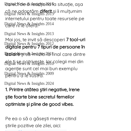
corect de a reacționa la situație, așa 
Digital News & Insights 2016
că ne adaptăm 
diferit
 și îi mulțumim 
Digital News & Insights 2015
internetului pentru toate resursele pe 
Digital News & Insights 2014
care ni le oferă.
Digital News & Insights 2013
Mai jos, te invit să descoperi 
7 tool-uri 
Digital News & Insights 2012
digitale pentru 7 tipuri de persoane în 
izolare
 și să-mi zici la final care dintre 
Digital News & Insights 2011
ele ți se potrivește. Iar colegii mei din 
Digital News & Insights 2010
agenție sunt cel mai bun exemplu 
Digital News & Insights 2009
pentru a le ilustra.
Digital News & Insights 2024
1. Printre atâtea știri negative, Irene 
știe foarte bine secretul femeilor 
optimiste și pline de good vibes.
Pe ea o să o găsești mereu citind 
știrile pozitive ale zilei, aici: 