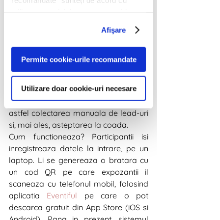
dar cu un efort logistic mai mare. 
utilizarea modulelor noastre cookie.
Cum? Management-ul datelor se 
poate realiza remote iar 
Afişare
echipamentele necesare sunt reduse 
la minim. Setup-ul se face in 
Permite cookie-urile recomandate
aproximativ o ora iar sistemul 
functioneaza eficient, simplificand 
Utilizare doar cookie-uri necesare
schimbul de date, totul intr-un mediu 
securizat, GDPR compliant. Se evita 
astfel colectarea manuala de lead-uri 
si, mai ales, asteptarea la coada.
Cum functioneaza? Participantii isi 
inregistreaza datele la intrare, pe un 
laptop. Li se genereaza o bratara cu 
un cod QR pe care expozantii il 
scaneaza cu telefonul mobil, folosind 
aplicatia 
Eventiful
 pe care o pot 
descarca gratuit din App Store (iOS si 
Android). Pana in prezent, sistemul 