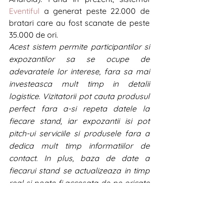
Eventiful
 a generat peste 22.000 de 
bratari care au fost scanate de peste 
35.000 de ori.
Acest sistem permite participantilor si 
expozantilor sa se ocupe de 
adevaratele lor interese, fara sa mai 
investeasca mult timp in detalii 
logistice. Vizitatorii pot cauta produsul 
perfect fara a-si repeta datele la 
fiecare stand, iar expozantii isi pot 
pitch-ui serviciile si produsele fara a 
dedica mult timp informatiilor de 
contact. In plus, baza de date a 
fiecarui stand se actualizeaza in timp 
real si poate fi accesata de pe oricate 
dispozitive.” explica Adrian 
Alexandrescu, Managing Partner 
Interactions.