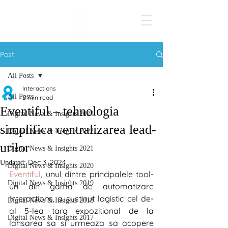
Post
All Posts
Interactions
All Posts
2 min read
Eventiful – tehnologia
Digital News & Insights 2023
simplifica centralizarea lead-
Digital News & Insights 2022
urilor
Digital News & Insights 2021
Dec 3, 2024
Updated:
Digital News & Insights 2020
Eventiful
, unul dintre principalele tool-
Digital News & Insights 2019
uri din gama de automatizare 
Interactions, a sustinut logistic cel de-
Digital News & Insights 2018
al 5-lea targ expozitional de la 
Digital News & Insights 2017
lansarea sa si urmeaza sa acopere 