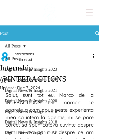
Post
All Posts
Interactions
All Posts
4 min read
Internship
Digital News & Insights 2023
@INTERACTIONS
Digital News & Insights 2022
Dec 3, 2024
Updated:
Digital News & Insights 2021
Salut, sunt tot eu, Marco de la 
Digital News & Insights 2020
INTERACTIONS. Din moment ce 
soarele a cam apus peste experienta 
Digital News & Insights 2019
mea ca intern la agentie, mi se pare 
Digital News & Insights 2018
corect sa spun cateva cuvinte despre 
cum mi s-a parut si despre ce am 
Digital News & Insights 2017