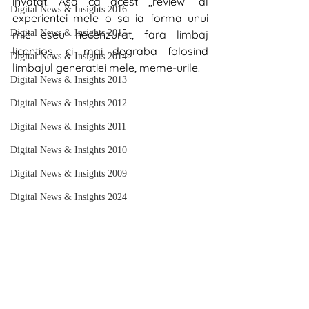
invatat. Asa ca acest ,,review” al 
Digital News & Insights 2016
experientei mele o sa ia forma unui 
Digital News & Insights 2015
mic eseu necenzurat, fara limbaj 
licentios, ci mai degraba folosind 
Digital News & Insights 2014
limbajul generatiei mele, meme-urile.
Digital News & Insights 2013
Digital News & Insights 2012
Digital News & Insights 2011
Digital News & Insights 2010
Digital News & Insights 2009
Digital News & Insights 2024