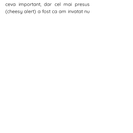
ceva important, dar cel mai presus 
(cheesy alert) a fost ca am invatat nu 
numai cum este sa ai un job in 
publicitate, dar cum este sa ai un job 
in general.
Chiar daca toata lumea din agentie 
m-a ajutat intr-un fel sau altul, vreau 
sa le multumesc in special anumitor 
persoane. Si ca sa continui traditia lor 
din agentie cu diplomele, as 
nominaliza macar virtual:
– Diploma You’re the boss pentru 
Adrian Alexandrescu. Iti multumesc ca 
mi-ai dat aceasta oportunitate, ca nu 
m-ai lasat sa lenevesc si m-ai pus la 
treaba.
– Diploma You’re my homie pentru 
Dan, care m-a facut sa gandesc 
outside the box, mi-a dat o groaza de 