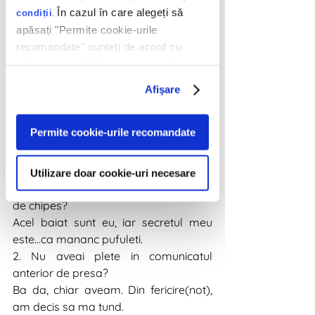
În cazul în care alegeți să
.
condiții
apăsați "Permite cookie-urile
recomandate" sunteți de acord cu
utilizarea modulelor noastre cookie.
Afişare
Permite cookie-urile recomandate
Stiu ca ai cateva intrebari, dar aici sunt 
sa raspund la toate.
Utilizare doar cookie-uri necesare
1. Cine este acel baiat si de ce este atat 
de chipes?
Acel baiat sunt eu, iar secretul meu 
este…ca mananc pufuleti.
2. Nu aveai plete in comunicatul 
anterior de presa?
Ba da, chiar aveam. Din fericire(not), 
am decis sa ma tund.