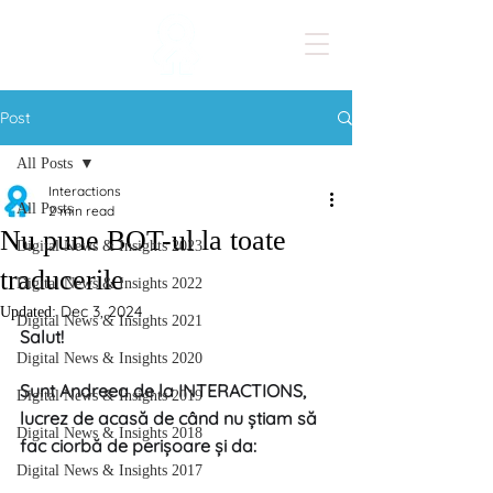
Post
All Posts
Interactions
All Posts
2 min read
Nu pune BOT-ul la toate
Digital News & Insights 2023
traducerile
Digital News & Insights 2022
Dec 3, 2024
Updated:
Digital News & Insights 2021
Salut!
Digital News & Insights 2020
Sunt Andreea de la INTERACTIONS, 
Digital News & Insights 2019
lucrez de acasă de când nu știam să 
Digital News & Insights 2018
fac ciorbă de perișoare și da:
Digital News & Insights 2017