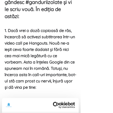
gândesc 
#ganduriizolate
 și vi 
le scriu vouă. În ediția de 
astăzi:
1. Dacă vrei o doză copioasă de râs, 
încearcă să activezi subtitrarea într-un 
video call pe Hangouts. Nouă ne-a 
ieșit ceva foarte dadaist și fără nici 
cea mai mică legătură cu ce 
vorbeam. Asta a înțeles Google din ce 
spuneam noi în română. Totuși, nu 
încerca asta în call-uri importante, bot-
ul stă cam prost cu nervii, înjură ușor 
și dă vina pe tine: