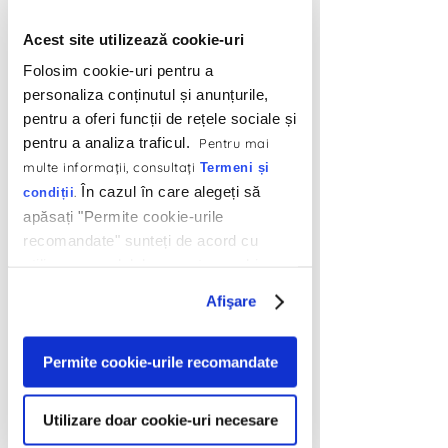
Acest site utilizează cookie-uri
Folosim cookie-uri pentru a
personaliza conținutul și anunțurile,
pentru a oferi funcții de rețele sociale și
pentru a analiza traficul.
Pentru mai
multe informaţii, consultaţi
Termeni și
2. Mă tot gândesc unde voi merge 
În cazul în care alegeți să
.
condiții
prima dată când se termină cu 
apăsați "Permite cookie-urile
izolarea. Nu cred că va conta așa de 
recomandate" sunteți de acord cu
mult destinația, aș vrea doar să fie la 
utilizarea modulelor noastre cookie.
o distanța de 3 zile și 3 nopți de mers 
Afişare
pe jos. Mi-e foarte dor de mers! Ah, 
parcă mă și văd:
Permite cookie-urile recomandate
Utilizare doar cookie-uri necesare