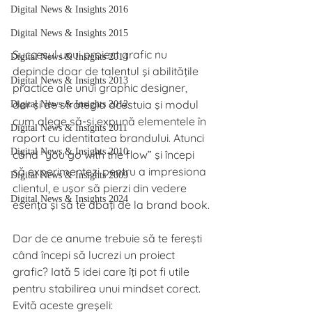
Digital News & Insights 2016
Digital News & Insights 2015
Succesul unui proiect grafic nu 
Digital News & Insights 2014
depinde doar de talentul şi abilităţile 
Digital News & Insights 2013
practice ale unui graphic designer, 
dar şi de strategia acestuia şi modul 
Digital News & Insights 2012
cum alege să-şi expună elementele în 
Digital News & Insights 2011
raport cu identitatea brandului. Atunci 
Digital News & Insights 2010
când “you go with the flow” şi începi 
să experimentezi pentru a impresiona 
Digital News & Insights 2009
clientul, e uşor să pierzi din vedere 
Digital News & Insights 2024
esenţa şi să te abaţi de la brand book.
Dar de ce anume trebuie să te fereşti 
când începi să lucrezi un proiect 
grafic? Iată 5 idei care îţi pot fi utile 
pentru stabilirea unui mindset corect. 
Evită aceste greşeli: