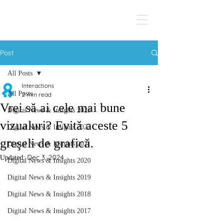
Post
All Posts
Interactions
All Posts
2 min read
Vrei să ai cele mai bune
Digital News & Insights 2023
vizualuri? Evită aceste 5
Digital News & Insights 2022
greşeli de grafică.
Digital News & Insights 2021
Dec 3, 2024
Updated:
Digital News & Insights 2020
Digital News & Insights 2019
Digital News & Insights 2018
Digital News & Insights 2017