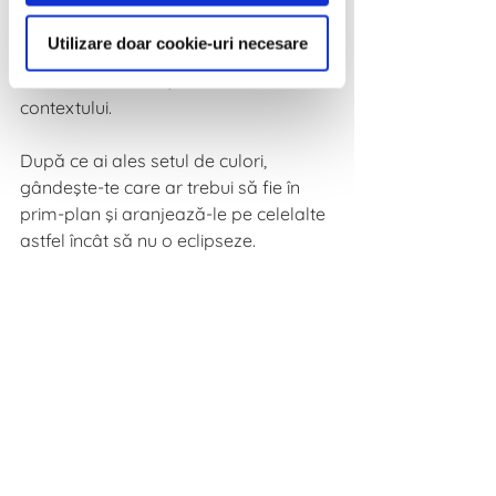
acesta nu te ajută să identifici mix-ul 
potrivit pentru materialul tău, 
Utilizare doar cookie-uri necesare
stabileşte de la bun început o paletă 
cromatică limitată, asociată 
contextului.
După ce ai ales setul de culori, 
gândeşte-te care ar trebui să fie în 
prim-plan şi aranjează-le pe celelalte 
astfel încât să nu o eclipseze. 