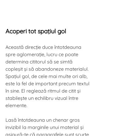
Acoperi tot spaţiul gol
Această direcţie duce întotdeauna 
spre aglomeraţie, lucru ce poate 
determina cititorul să se simtă 
copleşit şi să abandoneze materialul. 
Spaţiul gol, de cele mai multe ori alb, 
este la fel de important precum textul 
în sine. El reglează ritmul de citit şi 
stabileşte un echilibru vizual între 
elemente.
Lasă întotdeauna un chenar gros 
invizibil la marginile unui material şi 
asigură-te că paragrafele sunt scurte 