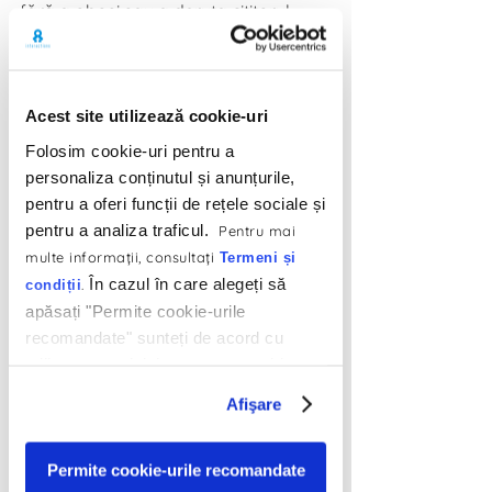
fără a obosi sau a deruta cititorul.
Acest site utilizează cookie-uri
Folosim cookie-uri pentru a
personaliza conținutul și anunțurile,
pentru a oferi funcții de rețele sociale și
pentru a analiza traficul.
Pentru mai
multe informaţii, consultaţi
Termeni și
Introduci prea multe culori
În cazul în care alegeți să
.
condiții
apăsați "Permite cookie-urile
O altă greşeală comună este 
recomandate" sunteți de acord cu
aglomerarea paginii cu o gamă de 
utilizarea modulelor noastre cookie.
culori atât de largă, încât niciuna nu 
Afişare
mai e protagonista. În primul rând, 
urmează întotdeauna brand book-ul 
pentru a alege culorile, iar dacă 
Permite cookie-urile recomandate